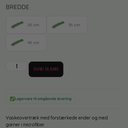
BREDDE
25 cm
35 cm
45 cm
TILFØJ TIL KURV
Lagervare til omgående levering
Vaskeovertræk med forstærkede ender og med
garner i microfiber.