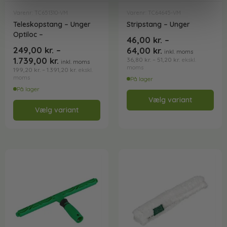
Varenr: TC651310-VM
Varenr: TC64645-VM
Teleskopstang – Unger
Stripstang – Unger
Optiloc –
46,00
kr.
–
249,00
kr.
–
64,00
kr.
inkl. moms
1.739,00
kr.
36,80
kr.
–
51,20
kr.
ekskl.
inkl. moms
moms
199,20
kr.
–
1.391,20
kr.
ekskl.
moms
På lager
På lager
Vælg variant
Vælg variant