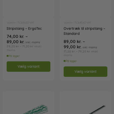
Varenr: TC64650-VM
Varenr: TC64540-VM
Stripstang – ErgoTec
Overtræk til stripstang –
Standard
74,00
kr.
–
89,00
kr.
–
89,00
kr.
inkl. moms
99,00
kr.
59,20
kr.
–
71,20
kr.
ekskl.
inkl. moms
moms
71,20
kr.
–
79,20
kr.
ekskl.
moms
På lager
På lager
Vælg variant
Vælg variant