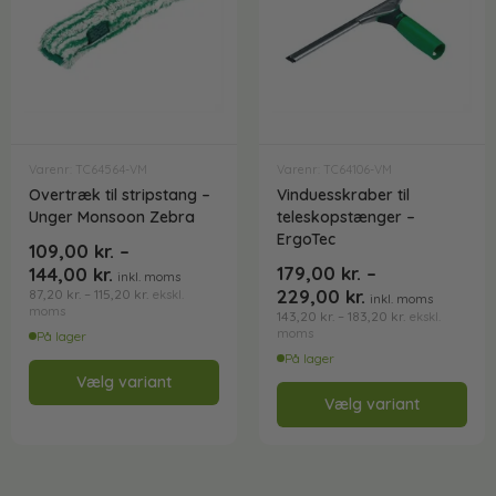
Varenr: TC64564-VM
Varenr: TC64106-VM
Overtræk til stripstang –
Vinduesskraber til
Unger Monsoon Zebra
teleskopstænger –
ErgoTec
109,00
kr.
–
179,00
kr.
–
144,00
kr.
inkl. moms
229,00
kr.
87,20
kr.
–
115,20
kr.
ekskl.
inkl. moms
moms
143,20
kr.
–
183,20
kr.
ekskl.
moms
På lager
På lager
Vælg variant
Vælg variant