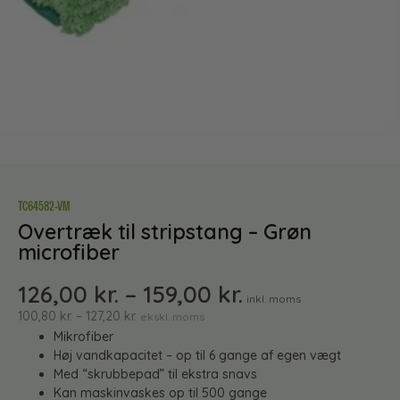
TC64582-VM
Overtræk til stripstang – Grøn
microfiber
126,00
kr.
–
159,00
kr.
inkl. moms
100,80
kr.
–
127,20
kr.
ekskl. moms
Mikrofiber
Høj vandkapacitet – op til 6 gange af egen vægt
Med “skrubbepad” til ekstra snavs
Kan maskinvaskes op til 500 gange