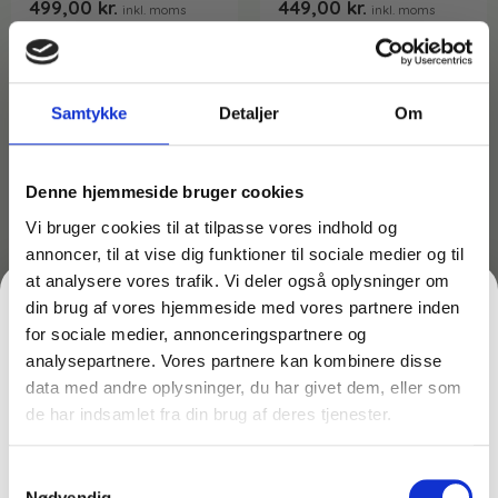
499,00
kr.
449,00
kr.
inkl. moms
inkl. moms
399,20
kr.
359,20
kr.
ekskl. moms
ekskl. moms
På lager
På lager
Læg i kurv
Læg i kurv
Samtykke
Detaljer
Om
Denne hjemmeside bruger cookies
Vi bruger cookies til at tilpasse vores indhold og
annoncer, til at vise dig funktioner til sociale medier og til
at analysere vores trafik. Vi deler også oplysninger om
din brug af vores hjemmeside med vores partnere inden
for sociale medier, annonceringspartnere og
analysepartnere. Vores partnere kan kombinere disse
data med andre oplysninger, du har givet dem, eller som
de har indsamlet fra din brug af deres tjenester.
FÅ 10% PÅ DIN FØRSTE ORDRE
Varenr: TC65520 - vm
Varenr: TC65511
Samtykkevalg
Gem den, før den forsvinder!
Vinduessæbe – Inden- og
Vinduessæbe – Vindulan
Nødvendig