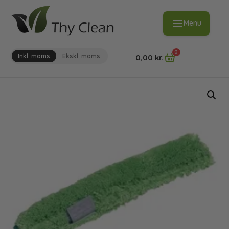
Menu
0
Inkl. moms
Ekskl. moms
0,00
kr.