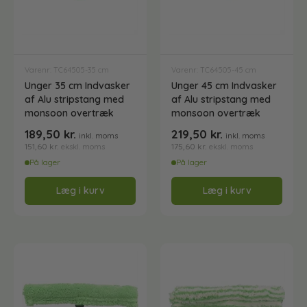
Teleskopstænger
Varenr: TC64505-35 cm
Varenr: TC64505-45 cm
Unger 35 cm Indvasker
Unger 45 cm Indvasker
Teleskopstænger med vandgennemløb
af Alu stripstang med
af Alu stripstang med
monsoon overtræk
monsoon overtræk
189,50
kr.
219,50
kr.
inkl. moms
inkl. moms
Teleskopstænger til rentvandsanlæg
151,60
kr.
175,60
kr.
ekskl. moms
ekskl. moms
På lager
På lager
Læg i kurv
Læg i kurv
Tilbehør til Unger teleskopskaft
Tilbehør til Vermop og Lewi telskopskafter
Vandslanger og koblinger