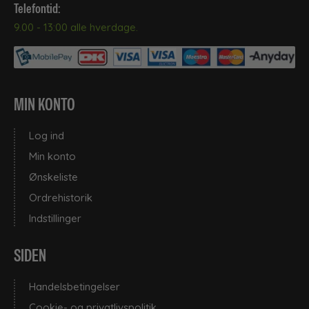
Telefontid:
9.00 - 13:00 alle hverdage.
Toiletpapir
Tøjvask
MIN KONTO
Ukategoriseret
Log ind
Min konto
•
Ønskeliste
Universalrengøring
Ordrehistorik
Indstillinger
SIDEN
Handelsbetingelser
Cookie- og privatlivspolitik