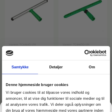
Affaldshåndtering
Affaldsposer og sække
Desinfektion af overflader
Antibakterielle microfiberklude
Affaldssortering
Ecolab produkter
Varenr: TC64645-VM
Varenr: TC64650-VM
Stripstang – Unger
Stripstang – ErgoTec
Desinfektion og rengøring
Desinfektionsmidler
Handsker og værnemidler
Affaldsspande
46,00
kr.
–
74,00
kr.
–
64,00
kr.
89,00
kr.
inkl. moms
inkl. moms
Samtykke
Detaljer
Om
36,80
kr.
–
51,20
kr.
59,20
kr.
–
71,20
kr.
ekskl.
ekskl.
Engangshandsker
Ecolab Badeværelse
Personlig hygiejne og pleje
moms
moms
Affaldsstativer
På lager
På lager
Denne hjemmeside bruger cookies
Håndsæbe
Rekvisitter til rengøring
Ecolab Gulvrengøring
Vælg variant
Vælg variant
Gribetænger
Vi bruger cookies til at tilpasse vores indhold og
annoncer, til at vise dig funktioner til sociale medier og til
Afstøver
Håndsprit
Rengøring
at analysere vores trafik. Vi deler også oplysninger om
Grundrengøringsmidler
Udendørs askebæger
din brug af vores hjemmeside med vores partnere inden