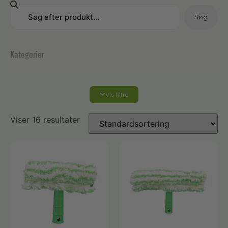
Søg
Kategorier
Vis filtre
vinduespudserudstyr
Viser 16 resultater
Accessories og adapter
Arbejdsbeklædning til vinduespudseren
Børster til rentvandsanlæg