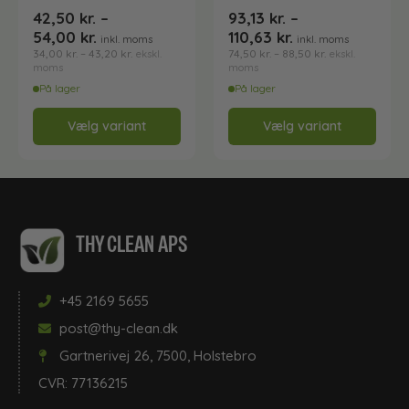
Professionelle støvsugere
42,50
kr.
–
93,13
kr.
–
54,00
kr.
110,63
kr.
inkl. moms
inkl. moms
34,00
kr.
–
43,20
kr.
74,50
kr.
–
88,50
kr.
ekskl.
ekskl.
•
moms
moms
Rengøring af Badeværelse
På lager
På lager
Vælg variant
Vælg variant
•
Rengøring af gulve
Rengøringsudstyr
THY CLEAN APS
Stål og metalpleje
+45 2169 5655
Støvsugerposer
post@thy-clean.dk
Gartnerivej 26, 7500, Holstebro
CVR: 77136215
Tæpperengøring