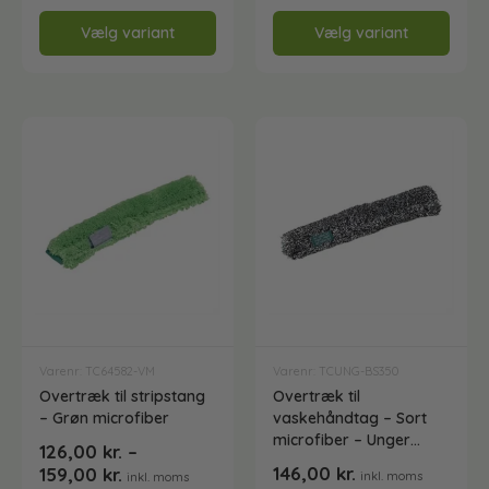
Gulvvaskesæt
Vælg variant
Vaske- plejemidler og polish
Vælg variant
Håndklædepapir - Ark
Håndklædepapir - Ruller
Køkkenrengøring
Køkkenrulle
Varenr: TC64582-VM
Varenr: TCUNG-BS350
Måtter
Overtræk til stripstang
Overtræk til
– Grøn microfiber
vaskehåndtag – Sort
microfiber – Unger
126,00
kr.
–
Måtter og praktiske hjælpere
BS350
146,00
kr.
159,00
kr.
inkl. moms
inkl. moms