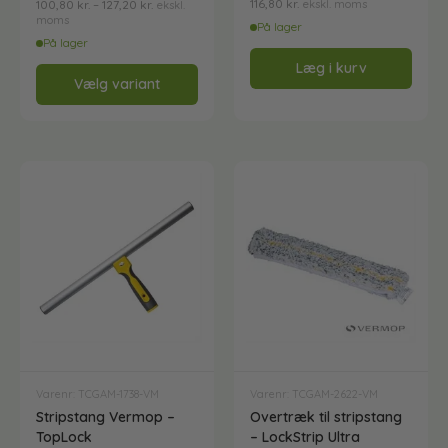
116,80
kr.
100,80
kr.
–
127,20
kr.
ekskl. moms
ekskl.
moms
På lager
Mundstykke til støvsuger
På lager
Læg i kurv
Vælg variant
Mundstykker
Opvaskemidler
Outlet - spar penge !
Papir og dispensere
Praktisk til Vinter
Varenr: TCGAM-1738-VM
Varenr: TCGAM-2622-VM
Stripstang Vermop –
Overtræk til stripstang
TopLock
– LockStrip Ultra