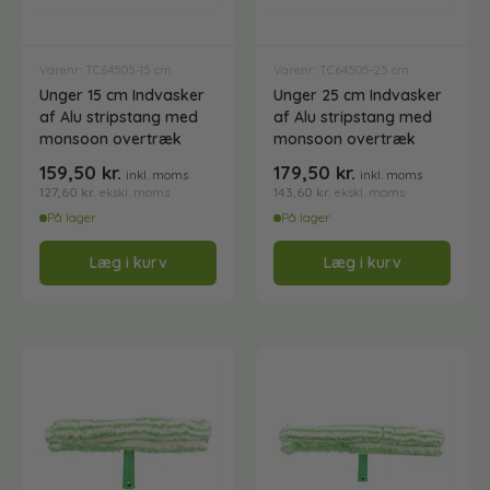
Harpiksfiltre, tilbehør og løsdele
Varenr: TC64505-15 cm
Varenr: TC64505-25 cm
Unger 15 cm Indvasker
Unger 25 cm Indvasker
Indvasker og tilbehør
af Alu stripstang med
af Alu stripstang med
monsoon overtræk
monsoon overtræk
159,50
kr.
179,50
kr.
Klude og vaskeskind
inkl. moms
inkl. moms
127,60
kr.
143,60
kr.
ekskl. moms
ekskl. moms
På lager
På lager
Rentvandsanlæg - Byg dit eget efter ønske
Læg i kurv
Læg i kurv
Rentvandsanlæg - Komplette løsninger - Klar-til-
brug
Sæbe og rens til vinduespudsning
Spande til vinduespudsning