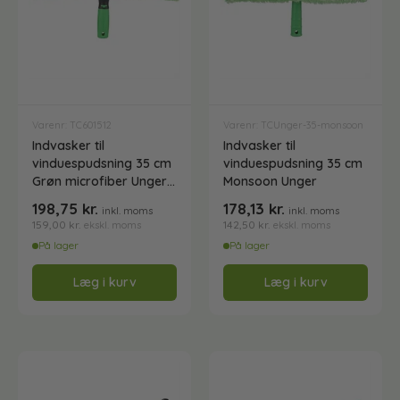
Vermop
Vikan
Varenr: TC601512
Varenr: TCUnger-35-monsoon
Indvasker til
Indvasker til
Vinduespudserudstyr
vinduespudsning 35 cm
vinduespudsning 35 cm
Grøn microfiber Unger
Monsoon Unger
ErgoTec
198,75
kr.
178,13
kr.
inkl. moms
inkl. moms
Vinduespudsesæt - Klar til brug
159,00
kr.
142,50
kr.
ekskl. moms
ekskl. moms
På lager
På lager
Læg i kurv
Læg i kurv
Vinduesskrabere
Vinduesvaskebørster