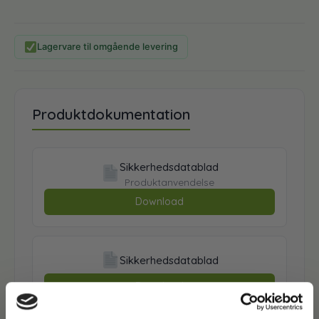
Lagervare til omgående levering
Produktdokumentation
Sikkerhedsdatablad
Produktanvendelse
Download
Sikkerhedsdatablad
Download