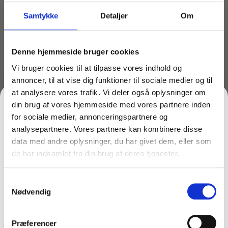
Samtykke
Detaljer
Om
Novadan Foam 136
er et effektivt, alkalisk klorbaseret
skumrengøringsmiddel udviklet til professionel og
Denne hjemmeside bruger cookies
industriel rengøring. Produktet kombinerer kraftig
rengøringseffekt med desinficerende egenskaber,
Vi bruger cookies til at tilpasse vores indhold og
hvilket gør det ideelt til områder med høje
annoncer, til at vise dig funktioner til sociale medier og til
hygiejnekrav – især i fødevareindustrien, mejerier,
at analysere vores trafik. Vi deler også oplysninger om
slagterier og storkøkkener.
din brug af vores hjemmeside med vores partnere inden
for sociale medier, annonceringspartnere og
Et effektivt og sikkert valg til professionel
analysepartnere. Vores partnere kan kombinere disse
industrirengøring og hygiejne i fødevareproduktion.
data med andre oplysninger, du har givet dem, eller som
de har indsamlet fra din brug af deres tjenester.
FÅ 10% PÅ DIN FØRSTE ORDRE
Må ikke anvendes på aluminium, emalje og ikke-
Samtykkevalg
Gem den, før den forsvinder!
alkaliske resistente overflader.
Nødvendig
Email
Må ikke blandes/anvendes med syre eller
syreholdige produkter.
Præferencer