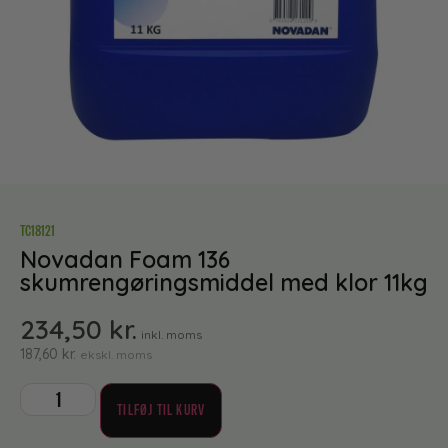
TC18121
Novadan Foam 136
skumrengøringsmiddel med klor 11kg
234,50
kr.
inkl. moms
187,60
kr.
ekskl. moms
TILFØJ TIL KURV