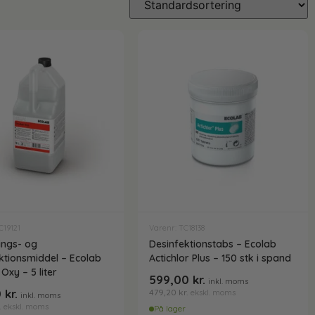
C19121
Varenr: TC18138
ings- og
Desinfektionstabs – Ecolab
ktionsmiddel – Ecolab
Actichlor Plus – 150 stk i spand
Oxy – 5 liter
599,00
kr.
inkl. moms
0
kr.
479,20
kr.
ekskl. moms
inkl. moms
.
ekskl. moms
På lager