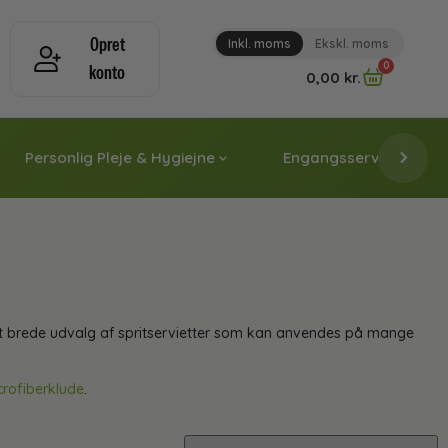
Opret
Inkl. moms
Ekskl. moms
0
konto
0,00
kr.
Personlig Pleje & Hygiejne
Engangsservice & Papi
det brede udvalg af spritservietter som kan anvendes på mange
crofiberklude
.