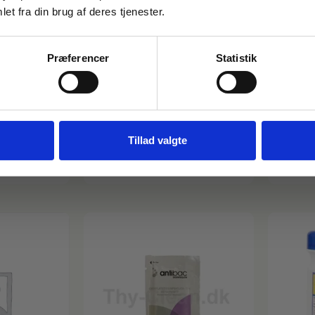
Email
et fra din brug af deres tjenester.
Varenr: TC19110
Varenr: T
Mikro-Quat Extra –
Microfi
Præferencer
Statistik
– Ecolab
desinfektions- og
Nano-Ag
FÅ 10% RABAT
rengøringsmiddel, 5 ltr.
39,5
378,13
kr.
31,60
kr.
ms
inkl. moms
302,50
kr.
ekskl. moms
På lage
Nej tak
På lager
Tillad valgte
ant
Læg i kurv