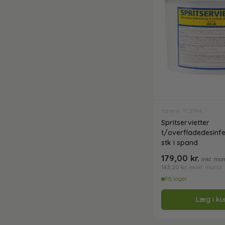
Rengøring af
•
Badeværelse
•
Rengøring af gulve
Rengøringsudstyr
Stål og metalpleje
Varenr: TC31914
Spritservietter
t/overfladedesinfekti
stk i spand
Støvsugerposer
179,00
kr.
inkl. mo
143,20
kr.
ekskl. moms
Tæpperengøring
På lager
Læg i ku
Toiletpapir