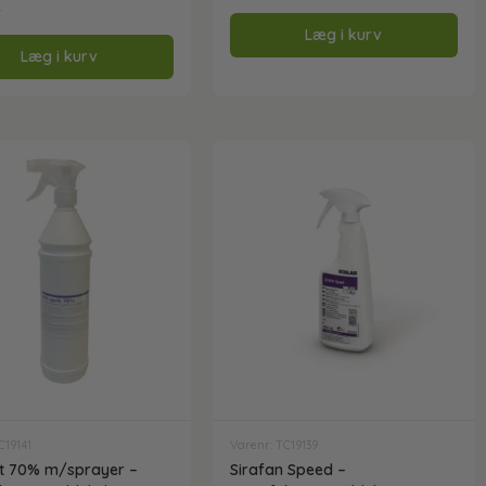
r
Læg i kurv
Læg i kurv
C19141
Varenr: TC19139
it 70% m/sprayer –
Sirafan Speed –