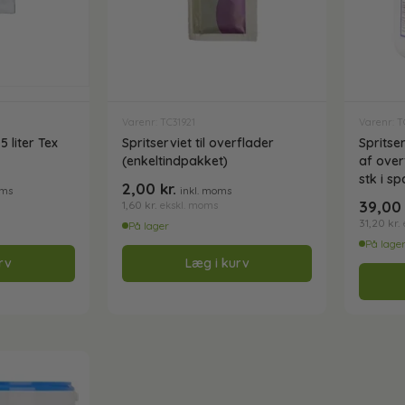
Varenr: TC31921
Varenr: T
 5 liter Tex
Spritserviet til overflader
Spritse
(enkeltindpakket)
af over
stk i s
2,00
kr.
oms
inkl. moms
39,0
1,60
kr.
ekskl. moms
31,20
kr.
På lager
På lage
rv
Læg i kurv