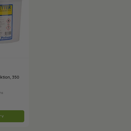
on, 350
ms
rv