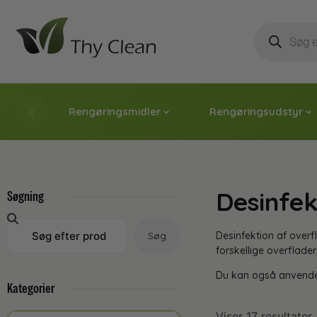
Rengøringsmidler
Rengøringsudstyr
Desinfek
Søgning
Søg
Desinfektion af over
forskellige overflade
Du kan også anvend
Kategorier
Viser 17 resultater