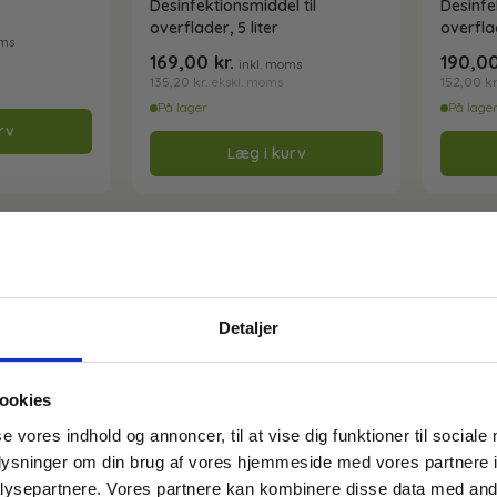
Desinfektionsmiddel til
Desinfe
overflader, 5 liter
overflad
oms
169,00
kr.
190,0
inkl. moms
135,20
kr.
152,00
kr
ekskl. moms
På lager
På lage
rv
Læg i kurv
Detaljer
ookies
FÅ 10% PÅ DIN FØRSTE ORDRE
se vores indhold og annoncer, til at vise dig funktioner til sociale
oplysninger om din brug af vores hjemmeside med vores partnere i
Gem den, før den forsvinder!
ysepartnere. Vores partnere kan kombinere disse data med andr