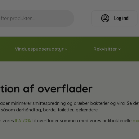
Log ind
Vinduespudserudstyr
Rekvisitter
tion af overflader
flader minimerer smittespredning og dræber bakterier og vira. Se 
r såsom dørhåndtag, borde, toiletter, gelændere.
e vores
IPA 70%
til overflader sammen med vores antibakterielle
mi