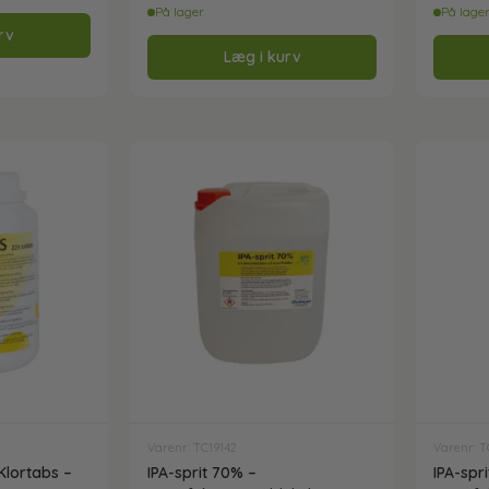
På lager
På lage
rv
Læg i kurv
Varenr: TC19142
Varenr: T
Klortabs –
IPA-sprit 70% –
IPA-spr