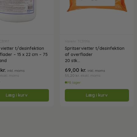
C31917
Varenr: TC31916
rvietter t/desinfektion
Spritservietter t/desinfektion
flader – 15 x 22 cm – 75
af overflader
pand
20 stk
Plum WipeClean 80%
0
kr.
69,00
kr.
inkl. moms
inkl. moms
55,20
kr.
ekskl. moms
ekskl. moms
r
På lager
Læg i kurv
Læg i kurv