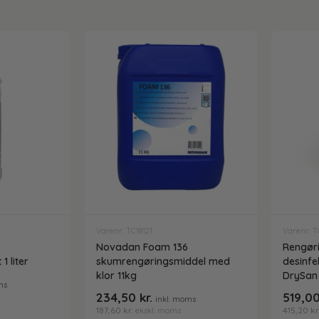
Varenr: TC18121
Varenr: T
Novadan Foam 136
Rengør
 liter
skumrengøringsmiddel med
desinfe
klor 11kg
DrySan 
ms
234,50
kr.
519,0
inkl. moms
187,60
kr.
415,20
kr
ekskl. moms