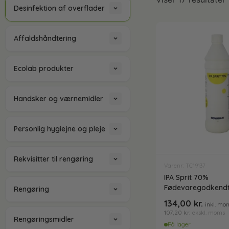
Desinfektion af overflader
Antibakterielle
Affaldshåndtering
microfiberklude
Affaldsposer og sække
Ecolab produkter
Desinfektionsmidler
Desinfektion og
Handsker og værnemidler
rengøring
Affaldssortering
Engangshandsker
Personlig hygiejne og pleje
Ecolab Badeværelse
Affaldsspande
Håndsæbe
Rekvisitter til rengøring
Varenr: TC19137
Ecolab Gulvrengøring
Affaldsstativer
IPA Sprit 70%
Afstøver
Fødevaregodkendt 1
Rengøring
Håndsprit
134,00
kr.
Grundrengøringsmidler
inkl. mo
Gribetænger
107,20
kr.
ekskl. moms
Graffitifjerner
Børster og toiletbørster
Rengøringsmidler
Spritstandere og
På lager
m.m.