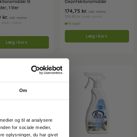
ktionsmiddel til
Desinfektionsmiddel
er, 1 liter
174,75
kr.
inkl. moms
0
kr.
139,80
kr.
ekskl. moms
inkl. moms
.
ekskl. moms
På lager
r
Læg i kurv
Læg i kurv
Om
 medier og til at analysere
nden for sociale medier,
e oplysninger, du har givet