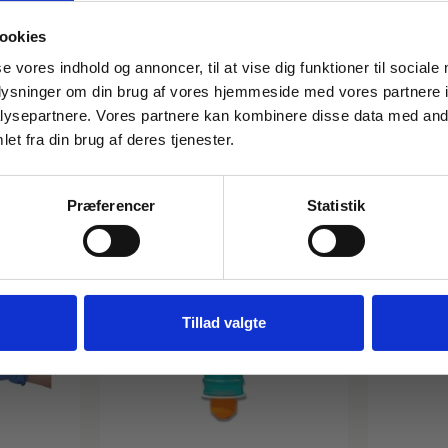
Lagervare til omgående levering
ookies
FÅ 10% PÅ DIN FØRSTE ORDRE
se vores indhold og annoncer, til at vise dig funktioner til sociale
oplysninger om din brug af vores hjemmeside med vores partnere i
Gem den, før den forsvinder!
ysepartnere. Vores partnere kan kombinere disse data med andr
i følgende produkter:
Email
et fra din brug af deres tjenester.
Præferencer
Statistik
FÅ 10% RABAT
Nej tak
Tillad valgte