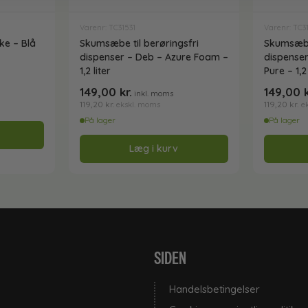
Varenr: TC31531
Varenr: TC3
ke – Blå
Skumsæbe til berøringsfri
Skumsæbe 
dispenser – Deb – Azure Foam –
dispense
1,2 liter
Pure – 1,2 
149,00
kr.
149,00
inkl. moms
119,20
kr.
119,20
kr.
ekskl. moms
e
På lager
På lager
Læg i kurv
SIDEN
Handelsbetingelser