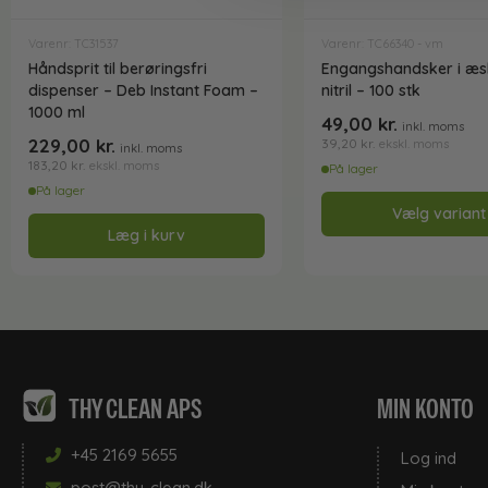
Varenr: TC31537
Varenr: TC66340 - vm
Håndsprit til berøringsfri
Engangshandsker i æs
dispenser – Deb Instant Foam –
nitril – 100 stk
1000 ml
49,00
kr.
inkl. moms
229,00
kr.
39,20
kr.
ekskl. moms
inkl. moms
183,20
kr.
ekskl. moms
På lager
På lager
Vælg variant
Læg i kurv
THY CLEAN APS
MIN KONTO
+45 2169 5655
Log ind
post@thy-clean.dk