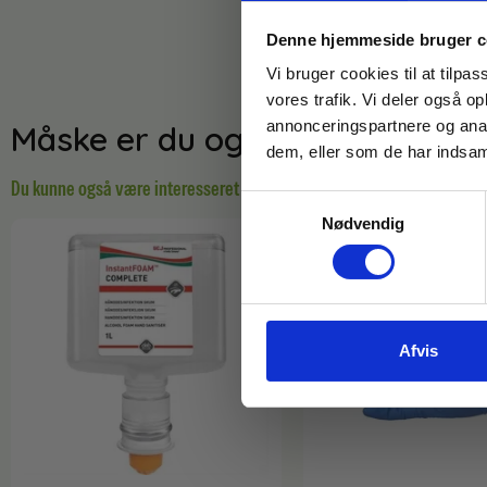
Denne hjemmeside bruger c
Vi bruger cookies til at tilpas
vores trafik. Vi deler også 
annonceringspartnere og anal
Måske er du også interesseret 
dem, eller som de har indsaml
Du kunne også være interesseret i…
Samtykkevalg
Nødvendig
Afvis