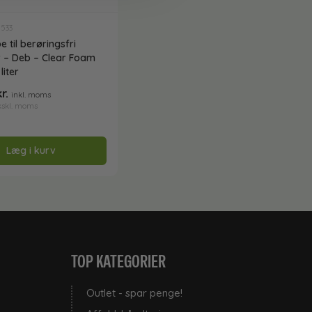
1533
til berøringsfri
r – Deb – Clear Foam
liter
kr.
inkl. moms
kskl. moms
Læg i kurv
TOP KATEGORIER
Outlet - spar penge!