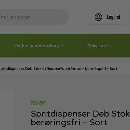
Log ind
Vinduespudserudstyr
Rekvisitter
pritdispenser Deb Stoko t/InstantFoam Patron- berøringsfri – Sort
TC33225
Spritdispenser Deb Sto
berøringsfri – Sort