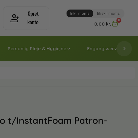
Opret
Inkl. moms
Ekskl. moms
0
konto
0,00
kr.
Personlig Pleje & Hygiejne
Engangsservice & Papi
ko t/InstantFoam Patron-