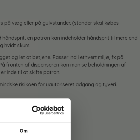
es på væg eller på gulvstander. (stander skal købes
åndsprit, en patron kan indeholder håndsprit til mere end
g hvidt skum.
gget og let at betjene. Passer ind i ethvert miljø, fx på
 På fronten af dispenseren kan man se beholdningen af
er inde til at skifte patron.
ndske risikoen for uautoriseret adgang og tyveri.
Om