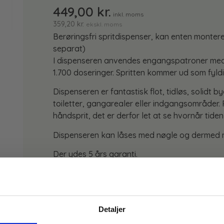
449,00
kr.
inkl. moms
359,20
kr.
ekskl. moms
Berøringsfri spritdispenser, kan enten monter
separat)
I dispenseren anvendes engangspatroner med h
1.700 doseringer. Spritten kommer ud som fyldi
Dispenseren er fantastisk flot, tidløs, solidt by
toiletter, gangarealer eller indgangsområder.
håndsprit, det er derfor let at se hvornår tiden 
Dispenseren kan låses med nøgle og dermed mi
Der ydes 5 års garanti.
TILFØJ TIL KURV
Detaljer