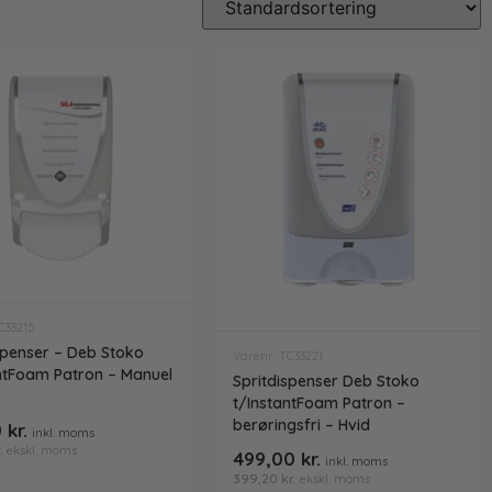
C33215
spenser – Deb Stoko
Varenr: TC33221
ntFoam Patron – Manuel
Spritdispenser Deb Stoko
t/InstantFoam Patron –
berøringsfri – Hvid
0
kr.
inkl. moms
.
ekskl. moms
499,00
kr.
inkl. moms
r
399,20
kr.
ekskl. moms