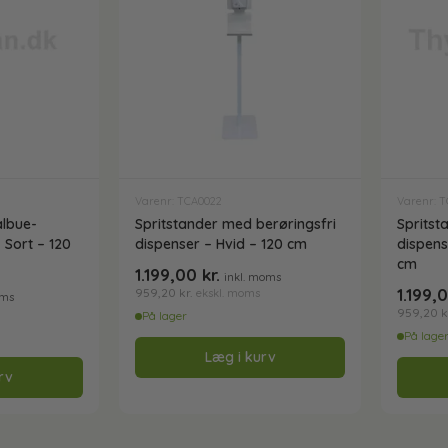
Varenr: TCA0022
Varenr: 
albue-
Spritstander med berøringsfri
Spritst
 Sort – 120
dispenser – Hvid – 120 cm
dispenser
cm
1.199,00
kr.
inkl. moms
1.199,
959,20
kr.
ekskl. moms
oms
959,20
k
På lager
På lage
Læg i kurv
rv