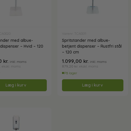
TCA0020
Varenr: TCA0011
ander med albue-
Spritstander med albue-
 dispenser – Hvid – 120
betjent dispenser – Rustfri stål
– 120 cm
00
kr.
1.099,00
kr.
inkl. moms
inkl. moms
.
879,20
kr.
ekskl. moms
ekskl. moms
r
På lager
Læg i kurv
Læg i kurv