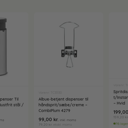
Varenr: T
Spritdi
Varenr: TC33130
t/Insta
penser Til
Albue-betjent dispenser til
– Hvid
stfrit stål /
håndsprit/sæbe/creme –
CombiPlum 4279
199,0
159,20
kr
99,00
kr.
oms
inkl. moms
På lage
79,20
kr.
ekskl. moms