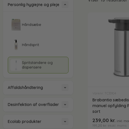
Personlig hygiejne og pleje
Håndsæbe
Håndsprit
Spritstandere og
dispensere
Affaldshåndtering
Varenr: TC33104
Brabantia sæbedis
Affaldsposer og sække
Desinfektion af overflader
manuel opfylding Ru
sort
Antibakterielle
239,00
kr.
Ecolab produkter
inkl. m
microfiberklude
Affaldssortering
191,20
kr.
ekskl. moms