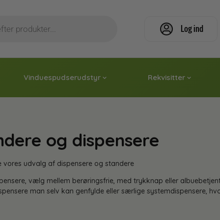
Log ind
Vinduespudserudstyr
Rekvisitter
ndere og dispensere
e vores udvalg af dispensere og standere
ispensere, vælg mellem berøringsfrie, med trykknap eller albuebetjent
pensere man selv kan genfylde eller særlige systemdispensere, hvo