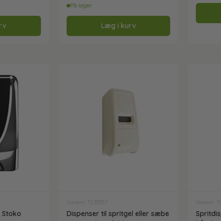
På lager
rv
Læg i kurv
Varenr: TC33357
Varenr: 
b Stoko
Dispenser til spritgel eller sæbe
Spritdi