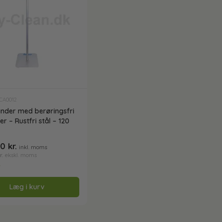
TCA0012
ander med berøringsfri
 – Rustfri stål – 120
00
kr.
inkl. moms
r.
ekskl. moms
r
Læg i kurv