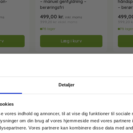
ron-
– manuel genfyldning –
håndspr
berøringsfri
– berør
499,00
kr.
499,
oms
inkl. moms
399,20
kr.
399,20
k
ekskl. moms
På lager
På lage
rv
Læg i kurv
Detaljer
ookies
FÅ 10% PÅ DIN FØRSTE ORDRE
se vores indhold og annoncer, til at vise dig funktioner til sociale
oplysninger om din brug af vores hjemmeside med vores partnere i
Gem den, før den forsvinder!
ysepartnere. Vores partnere kan kombinere disse data med andr
Email