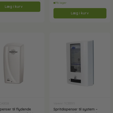
På lager
Læg i kurv
Læg i kurv
TCA0028
Varenr: TC33355
spenser til flydende
Spritdispenser til system –