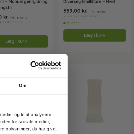
it – Manuel genfyldning
Diversey IntelliCare – Hvid
ingsfri
359,00
kr.
inkl. moms
00
kr.
287,20
kr.
ekskl. moms
inkl. moms
r.
ekskl. moms
På lager
r
Læg i kurv
Læg i kurv
Om
 medier og til at analysere
nden for sociale medier,
e oplysninger, du har givet