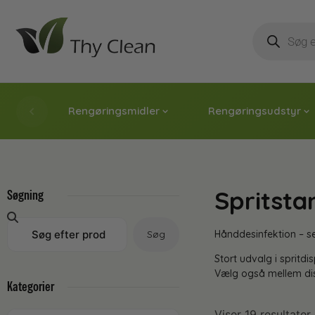
Rengøringsmidler
Rengøringsudstyr
Spritsta
Søgning
Søg
Hånddesinfektion – s
Stort udvalg i spritd
Vælg også mellem dis
Kategorier
Viser 19 resultater