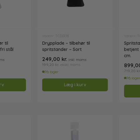
Varenr: TCD0018
Varenr: 
r til
Drypplade – tilbehør til
Spritst
ri stål
spritstander – Sort
betjent
cm.
249,00
kr.
oms
inkl. moms
899,
199,20
kr.
ekskl. moms
719,20
kr
På lager
På lage
rv
Læg i kurv