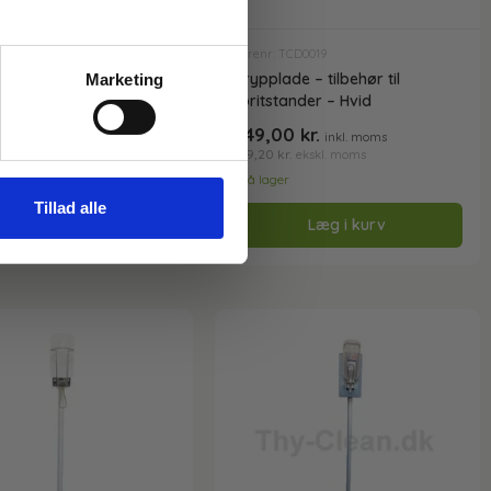
C33318-33225
Varenr: TCD0019
ander med berøringsfri
Drypplade – tilbehør til
Marketing
spenser – InstantFoam
spritstander – Hvid
,00
kr.
249,00
kr.
inkl. moms
inkl. moms
kr.
199,20
kr.
ekskl. moms
ekskl. moms
r
På lager
Tillad alle
Læg i kurv
Læg i kurv