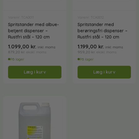
Varenr: TCA0011
Varenr: TCA0012
Spritstander med albue-
Spritstander med
betjent dispenser –
berøringsfri dispenser –
Rustfri stål – 120 cm
Rustfri stål – 120 cm
1.099,00
kr.
1.199,00
kr.
inkl. moms
inkl. moms
879,20
kr.
959,20
kr.
ekskl. moms
ekskl. moms
På lager
På lager
Læg i kurv
Læg i kurv