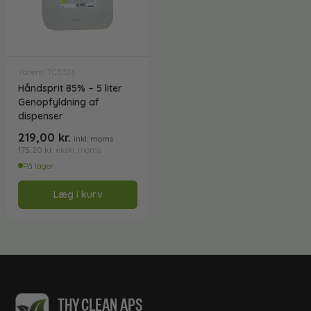
Varenr: TC31326
Håndsprit 85% – 5 liter
Genopfyldning af
dispenser
219,00
kr.
inkl. moms
175,20
kr.
ekskl. moms
På lager
Læg i kurv
THY CLEAN APS