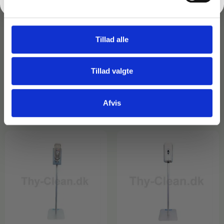
Varenr: TCA0021
Varenr: TCA0020
Spritstander med albue-
Spritstander med albue-
betjent dispenser – Sort –
betjent dispenser – Hvid
120 cm
– 120 cm.
Tillad alle
899,00
kr.
899,00
kr.
inkl. moms
inkl. moms
719,20
kr.
719,20
kr.
ekskl. moms
ekskl. moms
Tillad valgte
På lager
På lager
Læg i kurv
Læg i kurv
Afvis