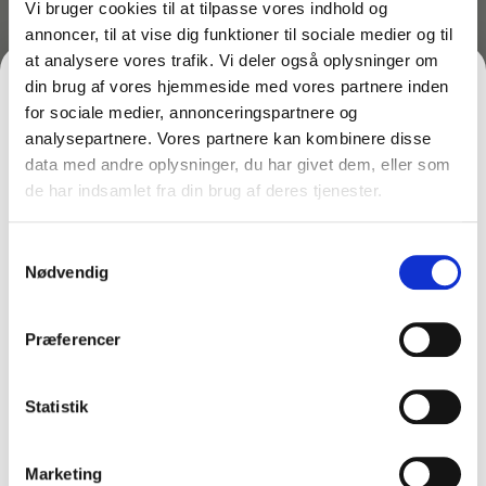
Drypplade – tilbehør til
Drypplade – tilbehør til
Vi bruger cookies til at tilpasse vores indhold og
spritstander – Rustfri stål
spritstander – Sort
annoncer, til at vise dig funktioner til sociale medier og til
249,00
kr.
249,00
kr.
at analysere vores trafik. Vi deler også oplysninger om
inkl. moms
inkl. moms
199,20
kr.
199,20
kr.
ekskl. moms
ekskl. moms
din brug af vores hjemmeside med vores partnere inden
På lager
På lager
for sociale medier, annonceringspartnere og
analysepartnere. Vores partnere kan kombinere disse
Læg i kurv
Læg i kurv
data med andre oplysninger, du har givet dem, eller som
de har indsamlet fra din brug af deres tjenester.
FÅ 10% PÅ DIN FØRSTE ORDRE
Samtykkevalg
Gem den, før den forsvinder!
Nødvendig
Email
Præferencer
FÅ 10% RABAT
Statistik
Nej tak
Marketing