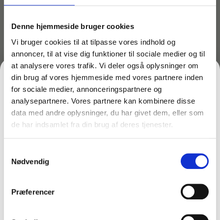
Denne hjemmeside bruger cookies
Vi bruger cookies til at tilpasse vores indhold og
annoncer, til at vise dig funktioner til sociale medier og til
at analysere vores trafik. Vi deler også oplysninger om
din brug af vores hjemmeside med vores partnere inden
for sociale medier, annonceringspartnere og
analysepartnere. Vores partnere kan kombinere disse
Varenr: TC51710
Varenr: TC62356
data med andre oplysninger, du har givet dem, eller som
Toiletbørste med
Pumie toilet bowl rust- og
de har indsamlet fra din brug af deres tjenester.
FÅ 10% PÅ DIN FØRSTE ORDRE
kantbørste – Vikan 5056
kalkfjerner med håndtag
63,00
kr.
81,25
kr.
inkl. moms
inkl. moms
Samtykkevalg
Gem den, før den forsvinder!
50,40
kr.
65,00
kr.
ekskl. moms
ekskl. moms
Nødvendig
På lager
På lager
Email
Læg i kurv
Læg i kurv
Præferencer
FÅ 10% RABAT