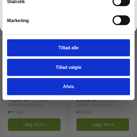
Statistik
Nej tak
Marketing
Tillad alle
Tillad valgte
Varenr: TC13334
Varenr: TC13309
Stærk Toiletrens – Ecolab
Toiletrens – Polisan
Afvis
Into WC Ultra – 750 ml
Flydende Finale – 750 ml
49,50
kr.
29,50
kr.
inkl. moms
inkl. moms
39,60
kr.
23,60
kr.
ekskl. moms
ekskl. moms
På lager
På lager
Læg i kurv
Læg i kurv