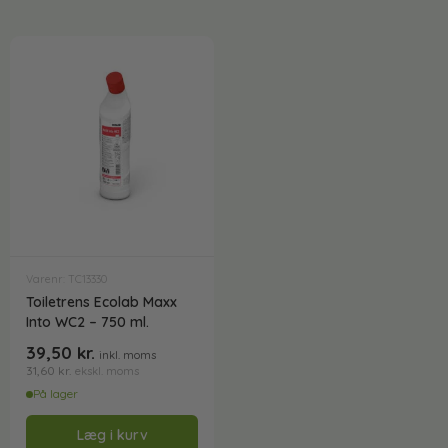
Varenr: TC13330
Toiletrens Ecolab Maxx
Into WC2 – 750 ml.
39,50
kr.
inkl. moms
31,60
kr.
ekskl. moms
På lager
Læg i kurv