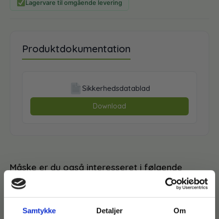
Lagervare til omgående levering
Produktdokumentation
Sikkerhedsdatablad
Download
Måske er du også interesseret i følgende
produkter:
Du kunne også være interesseret i…
Samtykke
Detaljer
Om