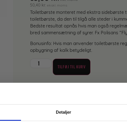
50,40
kr.
ekskl. moms
Toiletbørste monteret med ekstra sidebørste t
toiletbørste, da den til tilgå alle steder i kumm
Bedste resultat opnås hvis man også regelmæs
bred sammensætning af syrer. Fx Polisans “Fl
Bonusinfo: Hvis man anvender toiletbørste re
opbygning af kalk betydeligt.
TILFØJ TIL KURV
Lagervare til omgående levering
Detaljer