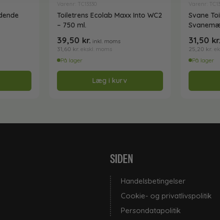
Varenr: TC13330
Varenr: TC1
ydende
Toiletrens Ecolab Maxx Into WC2
Svane Toi
– 750 ml.
Svanemæ
39,50
kr.
31,50
kr
inkl. moms
31,60
kr.
25,20
kr.
ekskl. moms
ek
På lager
På lager
Læg i kurv
SIDEN
Handelsbetingelser
Cookie- og privatlivspolitik
Persondatapolitik