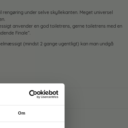
il rengøring under selve skyllekanten. Meget universel
en.
sigt anvender en god toiletrens, gerne toiletrens med en
ydende Finale”.
gelmæssigt (mindst 2 gange ugentligt) kan man undgå
Om