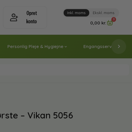
Opret
Inkl. moms
Ekskl. moms
0
konto
0,00
kr.
Personlig Pleje & Hygiejne
Engangsservice & Papi
rste – Vikan 5056