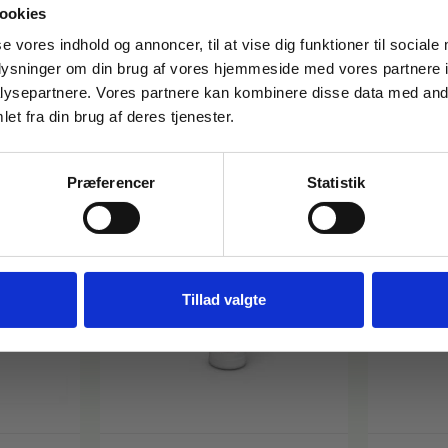
ookies
FÅ 10% PÅ DIN FØRSTE ORDRE
se vores indhold og annoncer, til at vise dig funktioner til sociale
oplysninger om din brug af vores hjemmeside med vores partnere i
Gem den, før den forsvinder!
i følgende produkter:
ysepartnere. Vores partnere kan kombinere disse data med andr
Email
et fra din brug af deres tjenester.
Præferencer
Statistik
FÅ 10% RABAT
Nej tak
Tillad valgte