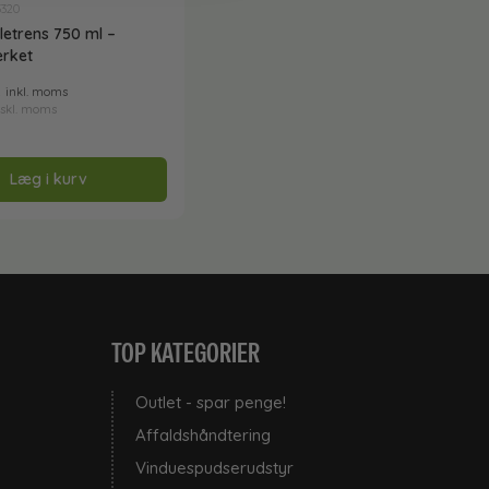
3320
letrens 750 ml –
rket
.
inkl. moms
skl. moms
Læg i kurv
TOP KATEGORIER
Outlet - spar penge!
Affaldshåndtering
Vinduespudserudstyr