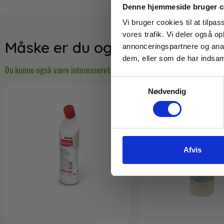
Denne hjemmeside bruger c
Vi bruger cookies til at tilpas
vores trafik. Vi deler også 
Måske er du også interesseret 
annonceringspartnere og anal
dem, eller som de har indsaml
Du kunne også være interesseret i…
Samtykkevalg
Nødvendig
Afvis