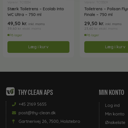
Varenr: TC13334
Varenr: TC13309
Stærk Toiletrens – Ecolab Into
Toiletrens – Polisan Fl
WC Ultra – 750 ml
Finale – 750 ml
49,50
kr.
29,50
kr.
inkl. moms
inkl. moms
39,60
kr.
23,60
kr.
ekskl. moms
ekskl. moms
På lager
På lager
Læg i kurv
Læg i kurv
THY CLEAN APS
MIN KONTO
+45 2169 5655
Log ind
post@thy-clean.dk
Min konto
Gartnerivej 26, 7500, Holstebro
Ønskeliste