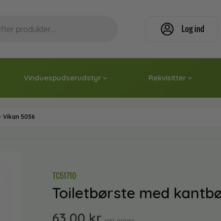
Log ind
Vinduespudserudstyr
Rekvisitter
– Vikan 5056
TC51710
Toiletbørste med kantbø
63,00
kr.
inkl. moms