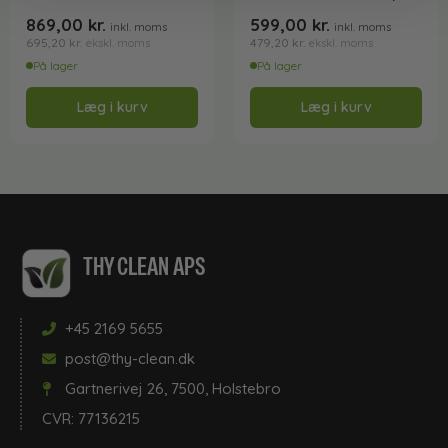
meter
869,00
kr.
599,00
kr.
inkl. moms
inkl. moms
695,20
kr.
479,20
kr.
ekskl. moms
ekskl. moms
På lager
På lager
Læg i kurv
Læg i kurv
THY CLEAN APS
+45 2169 5655
post@thy-clean.dk
Gartnerivej 26, 7500, Holstebro
CVR: 77136215