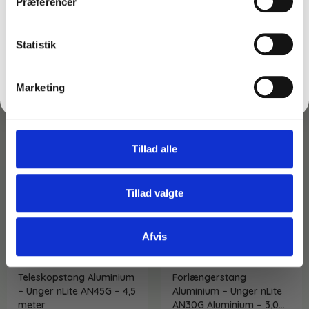
Præferencer
På lager
På lager
FÅ 10% RABAT
Læg i kurv
Læg i kurv
Statistik
Nej tak
Marketing
Tillad alle
Tillad valgte
Afvis
Varenr: TC44266
Varenr: TC44268
Teleskopstang Aluminium
Forlængerstang
– Unger nLite AN45G – 4,5
Aluminium – Unger nLite
meter
AN30G Aluminium – 3,0