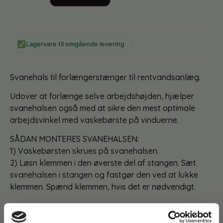
Lagervare til omgående levering
Svanehals til forlængerstænger til rentvandsanlæg.
Udover at forlænge selve arbejdshøjden, hjælper
svanehalsen også med at sikre den mest optimale
arbejdsvinkel med vaskebørste på vinduerne.
SÅDAN MONTERES SVANEHALSEN:
1) Vaskebørsten skrues på svanehalsen.
2) Løsn klemmen i den øverste del af stangen. Sæt
svanehalsen i stangen og fastgør den ved at lukke
klemmen. Spænd klemmen, hvis det er nødvendigt.