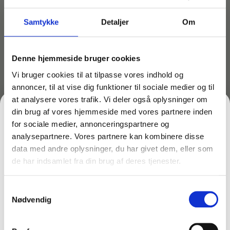
Måske er du også interesseret i følgende
produkter:
Samtykke
Detaljer
Om
Du kunne også være interesseret i…
Denne hjemmeside bruger cookies
Vi bruger cookies til at tilpasse vores indhold og
annoncer, til at vise dig funktioner til sociale medier og til
at analysere vores trafik. Vi deler også oplysninger om
din brug af vores hjemmeside med vores partnere inden
for sociale medier, annonceringspartnere og
analysepartnere. Vores partnere kan kombinere disse
data med andre oplysninger, du har givet dem, eller som
de har indsamlet fra din brug af deres tjenester.
FÅ 10% PÅ DIN FØRSTE ORDRE
Varenr: TC44259
Varenr: TC44267
Forlængerskaft Kulstof –
Teleskopstang Aluminium
Samtykkevalg
Gem den, før den forsvinder!
Unger nLite CT35G – 3,41
– Unger nLite AN60G –
Nødvendig
meter
6,0 meter
Email
2.499,00
kr.
999,00
kr.
inkl. moms
inkl. moms
1.999,20
kr.
799,20
kr.
ekskl. moms
ekskl. moms