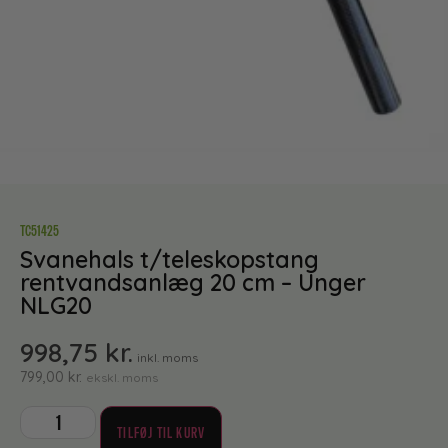
TC51425
Svanehals t/teleskopstang
rentvandsanlæg 20 cm – Unger
NLG20
998,75
kr.
inkl. moms
799,00
kr.
ekskl. moms
TILFØJ TIL KURV