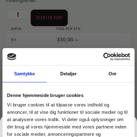
Poleringseffekt
TILFØJ TIL KURV
330,00
5+
kr.
Samtykke
Detaljer
Om
Lagervare til omgående levering
Denne hjemmeside bruger cookies
Tør rengøring, ideelt til interval- og tørmoppe af gulve,
der er sensible over for fugt
Vi bruger cookies til at tilpasse vores indhold og
Vask op til 95 grader
annoncer, til at vise dig funktioner til sociale medier og til
Brug intet skyllemiddel
at analysere vores trafik. Vi deler også oplysninger om
din brug af vores hjemmeside med vores partnere inden
for sociale medier, annonceringspartnere og