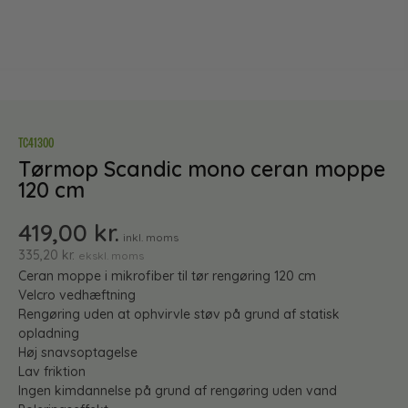
TC41300
Tørmop Scandic mono ceran moppe
120 cm
419,00
kr.
inkl. moms
335,20
kr.
ekskl. moms
Ceran moppe i mikrofiber til tør rengøring 120 cm
Velcro vedhæftning
Rengøring uden at ophvirvle støv på grund af statisk
opladning
Høj snavsoptagelse
Lav friktion
Ingen kimdannelse på grund af rengøring uden vand