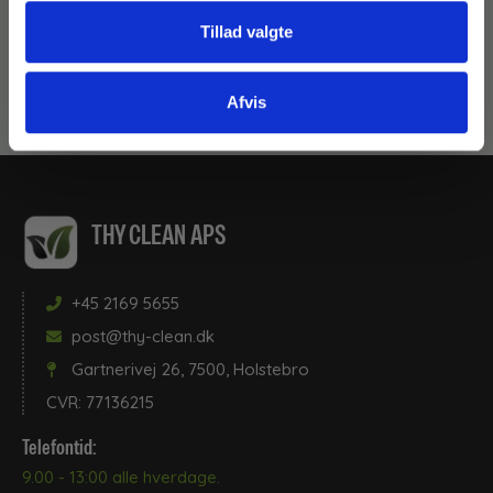
På lager
Tillad valgte
Læg i kurv
Afvis
THY CLEAN APS
+45 2169 5655
post@thy-clean.dk
Gartnerivej 26, 7500, Holstebro
CVR: 77136215
Telefontid:
9.00 - 13:00 alle hverdage.