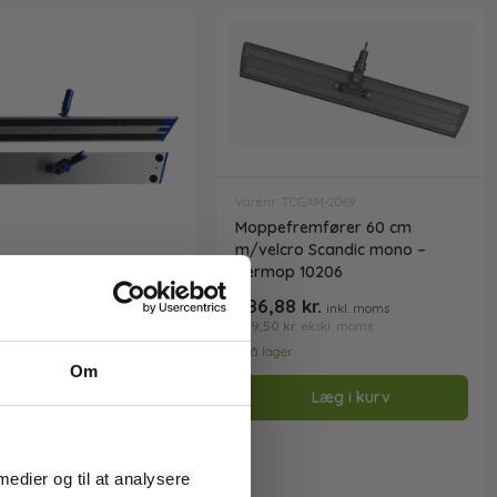
Varenr: TCGAM-2069
Moppefremfører 60 cm
m/velcro Scandic mono –
Vermop 10206
TCGAM-2302
286,88
kr.
inkl. moms
et alu fremfører med
229,50
kr.
ekskl. moms
seret velcro og 60 cm
På lager
5
kr.
Om
inkl. moms
.
ekskl. moms
Læg i kurv
r
Læg i kurv
 medier og til at analysere