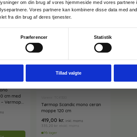
oplysninger om din brug af vores hjemmeside med vores partnere i
Gem den, før den forsvinder!
ysepartnere. Vores partnere kan kombinere disse data med andr
Email
et fra din brug af deres tjenester.
Præferencer
Statistik
FÅ 10% RABAT
Nej tak
Tillad valgte
mono
80 cm med
Varenr: TC41300
23 – Vermop
Tørmop Scandic mono ceran
moppe 120 cm
oms
419,00
kr.
inkl. moms
335,20
kr.
ekskl. moms
På lager
rv