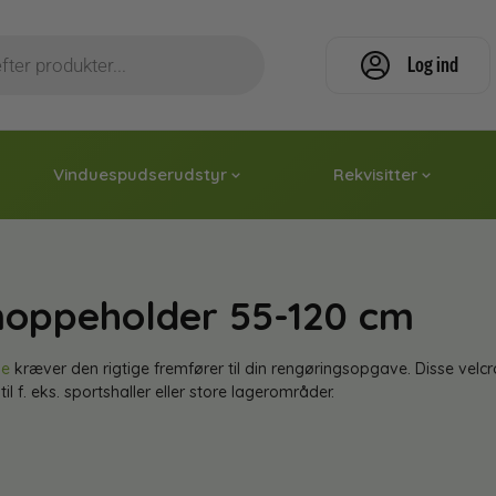
Log ind
Vinduespudserudstyr
Rekvisitter
moppeholder 55-120 cm
pe
kræver den rigtige fremfører til din rengøringsopgave. Disse velcr
l f. eks. sportshaller eller store lagerområder.