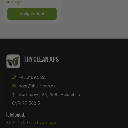
På lager
Vælg variant
THY CLEAN APS
+45 2169 5655
post@thy-clean.dk
Gartnerivej 26, 7500, Holstebro
CVR: 77136215
Telefontid:
9.00 - 13:00 alle hverdage.