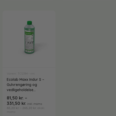
Varenr: TC12184 - vm
Ecolab Maxx Indur S –
Gulvrengøring og
vedligeholdelse
(polymer)
81,50
kr.
–
331,50
kr.
inkl. moms
65,20
kr.
–
265,20
kr.
ekskl.
moms