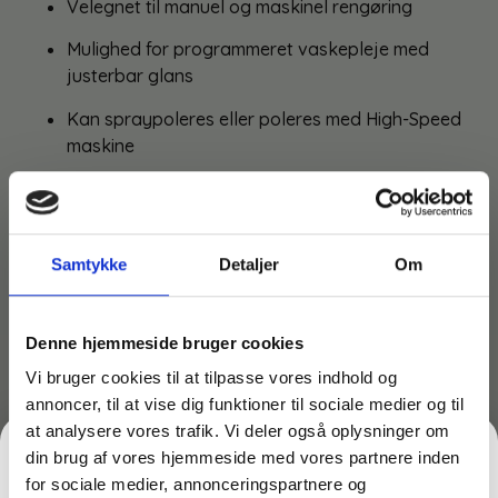
Velegnet til manuel og maskinel rengøring
Mulighed for programmeret vaskepleje med
justerbar glans
Kan spraypoleres eller poleres med High-Speed
maskine
Uden farve og parfume
Samtykke
Detaljer
Om
Måske er du også interesseret i følgende
produkter:
Du kunne også være interesseret i…
Denne hjemmeside bruger cookies
Vi bruger cookies til at tilpasse vores indhold og
annoncer, til at vise dig funktioner til sociale medier og til
at analysere vores trafik. Vi deler også oplysninger om
din brug af vores hjemmeside med vores partnere inden
for sociale medier, annonceringspartnere og