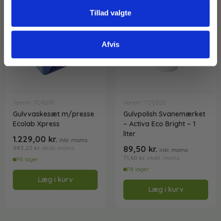
Tillad valgte
Afvis
Varenr: TC43230
Varenr: TC12525
Gulvvaskesæt m/presse
Gulvpolish Svanemærket
Ecolab Xpress
– Activa Eco Bright – 1
liter
1.229,00
kr.
inkl. moms
89,50
kr.
983,20
kr.
ekskl. moms
inkl. moms
71,60
kr.
ekskl. moms
På lager
På lager
Læg i kurv
Læg i kurv