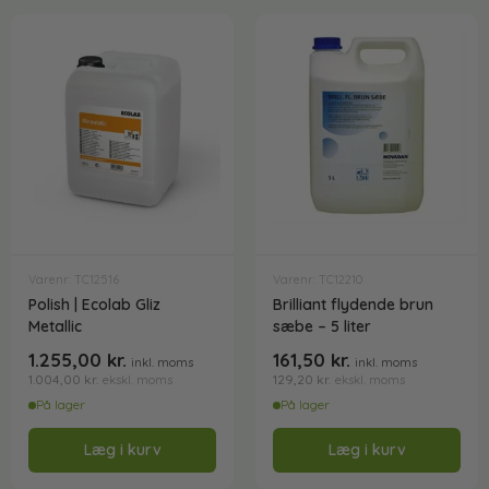
Varenr: TC12516
Varenr: TC12210
Polish | Ecolab Gliz
Brilliant flydende brun
Metallic
sæbe – 5 liter
1.255,00
kr.
161,50
kr.
inkl. moms
inkl. moms
1.004,00
kr.
129,20
kr.
ekskl. moms
ekskl. moms
På lager
På lager
Læg i kurv
Læg i kurv