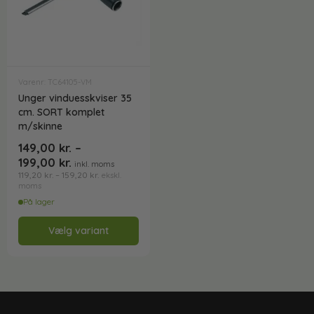
Varenr: TC64105-VM
Unger vinduesskviser 35
cm. SORT komplet
m/skinne
149,00
kr.
–
199,00
kr.
inkl. moms
119,20
kr.
–
159,20
kr.
ekskl.
moms
På lager
Vælg variant