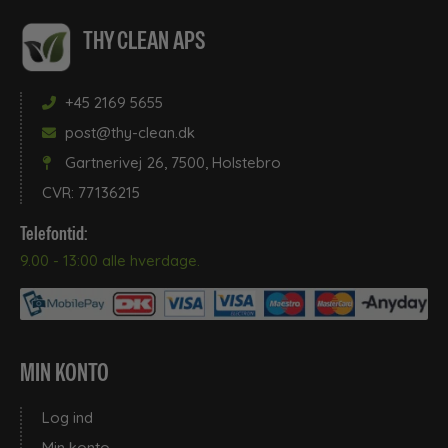
THY CLEAN APS
+45 2169 5655
post@thy-clean.dk
Gartnerivej 26, 7500, Holstebro
CVR: 77136215
Telefontid:
9.00 - 13:00 alle hverdage.
MIN KONTO
Log ind
Min konto