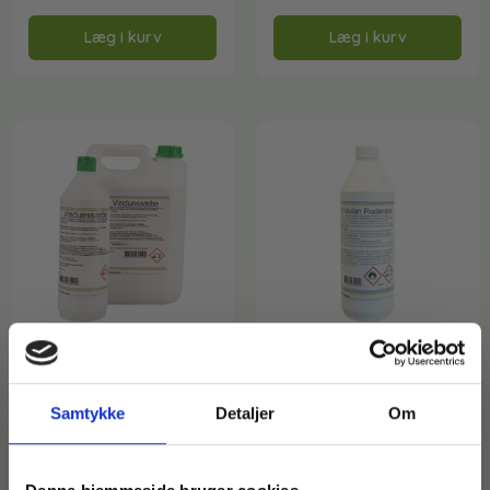
Læg i kurv
Læg i kurv
Varenr: TC65520 - vm
Varenr: TC65511
Vinduessæbe – Inden- og
Vinduessæbe – Vindulan
Samtykke
Detaljer
Om
udendørs
Ruderens – 1 liter
62,00
kr.
–
124,00
kr.
inkl. moms
99,20
kr.
ekskl. moms