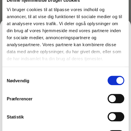
268,75
kr.
Denne hjemmeside bruger cookies
inkl. moms
49,60
kr.
–
215,00
kr.
ekskl.
På lager
Vi bruger cookies til at tilpasse vores indhold og
moms
annoncer, til at vise dig funktioner til sociale medier og til
På lager
Læg i kurv
at analysere vores trafik. Vi deler også oplysninger om
Vælg variant
din brug af vores hjemmeside med vores partnere inden
for sociale medier, annonceringspartnere og
analysepartnere. Vores partnere kan kombinere disse
data med andre oplysninger, du har givet dem, eller som
de har indsamlet fra din brug af deres tjenester.
FÅ 10% PÅ DIN FØRSTE ORDRE
Samtykkevalg
Gem den, før den forsvinder!
Nødvendig
Email
Præferencer
FÅ 10% RABAT
Statistik
Varenr: TC64582-VM
Varenr: TC64540-VM
Overtræk til stripstang –
Overtræk til stripstang –