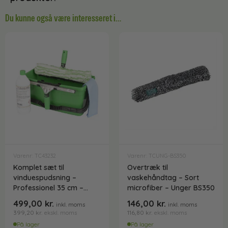
Du kunne også være interesseret i…
Varenr: TC43232
Varenr: TCUNG-BS350
Komplet sæt til
Overtræk til
vinduespudsning –
vaskehåndtag – Sort
Professionel 35 cm –
microfiber – Unger BS350
Unger
499,00
kr.
146,00
kr.
inkl. moms
inkl. moms
399,20
kr.
116,80
kr.
ekskl. moms
ekskl. moms
På lager
På lager