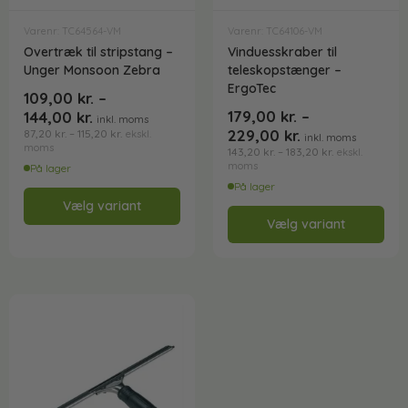
Varenr: TC64564-VM
Varenr: TC64106-VM
Overtræk til stripstang –
Vinduesskraber til
Unger Monsoon Zebra
teleskopstænger –
ErgoTec
109,00
kr.
–
179,00
kr.
–
144,00
kr.
inkl. moms
229,00
kr.
87,20
kr.
–
115,20
kr.
ekskl.
inkl. moms
moms
143,20
kr.
–
183,20
kr.
ekskl.
moms
På lager
På lager
Vælg variant
Vælg variant