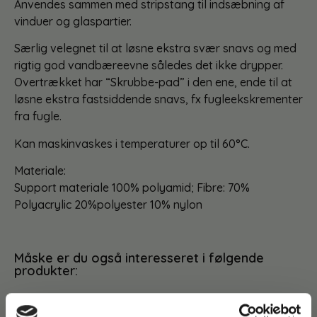
Anvendes sammen med stripstang til indsæbning af
vinduer og glaspartier.
Særlig velegnet til at løsne ekstra svær snavs og med
rigtig god vandbæreevne således det ikke drypper.
Overtrækket har “Skrubbe-pad” i den ene, ende til at
løsne ekstra fastsiddende snavs, fx fugleekskrementer
fra fugle.
Kan maskinvaskes i temperaturer op til 60°C.
Materiale:
Support materiale 100% polyamid; Fibre: 70%
Polyacrylic 20%polyester 10% nylon
Måske er du også interesseret i følgende
produkter:
Du kunne også være interesseret i…