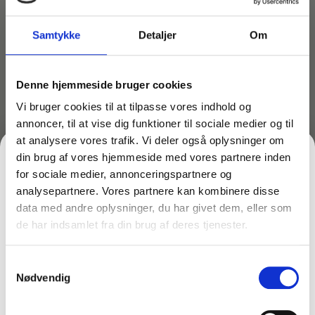
Samtykke
Detaljer
Om
Denne hjemmeside bruger cookies
Vi bruger cookies til at tilpasse vores indhold og
annoncer, til at vise dig funktioner til sociale medier og til
at analysere vores trafik. Vi deler også oplysninger om
din brug af vores hjemmeside med vores partnere inden
Varenr: TC43232
Varenr: TC43231
for sociale medier, annonceringspartnere og
Komplet sæt til
Komplet sæt til
analysepartnere. Vores partnere kan kombinere disse
vinduespudsning –
vinduespudsning | 25cm
data med andre oplysninger, du har givet dem, eller som
Professionel 35 cm –
Unger
de har indsamlet fra din brug af deres tjenester.
FÅ 10% PÅ DIN FØRSTE ORDRE
Unger
499,00
kr.
449,00
kr.
inkl. moms
inkl. moms
399,20
kr.
359,20
kr.
ekskl. moms
ekskl. moms
Samtykkevalg
Gem den, før den forsvinder!
På lager
På lager
Nødvendig
Email
Læg i kurv
Læg i kurv