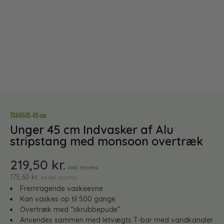
TC64505-45 cm
Unger 45 cm Indvasker af Alu
stripstang med monsoon overtræk
219,50
kr.
inkl. moms
175,60
kr.
ekskl. moms
Fremragende vaskeevne
Kan vaskes op til 500 gange.
Overtræk med “skrubbepude”
Anvendes sammen med letvægts T-bar med vandkanaler