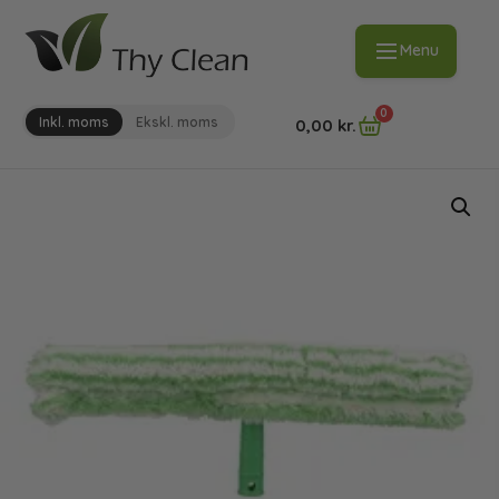
Menu
0
Inkl. moms
Ekskl. moms
0,00
kr.