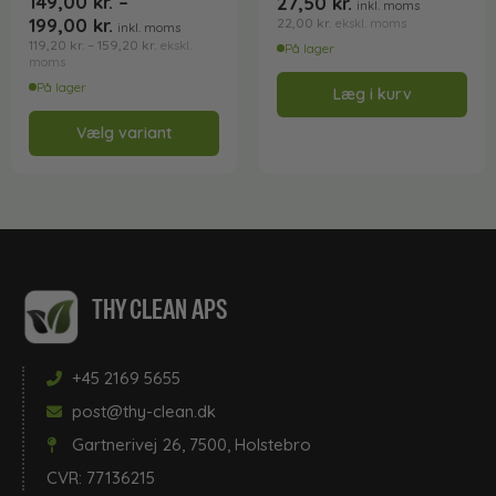
149,00
kr.
–
27,50
kr.
inkl. moms
199,00
kr.
22,00
kr.
ekskl. moms
inkl. moms
119,20
kr.
–
159,20
kr.
ekskl.
På lager
moms
På lager
Læg i kurv
Vælg variant
THY CLEAN APS
+45 2169 5655
post@thy-clean.dk
Gartnerivej 26, 7500, Holstebro
CVR: 77136215