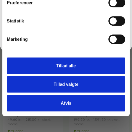
Præferencer
FÅ 10% RABAT
Statistik
Nej tak
Marketing
Tillad alle
Tillad valgte
Varenr: TC65520 - vm
Varenr: TC651310-VM
Vinduessæbe – Inden- og
Teleskopstang – Unger
udendørs
Optiloc –
Afvis
62,00
kr.
–
249,00
kr.
–
268,75
kr.
1.739,00
kr.
inkl. moms
inkl. moms
49,60
kr.
–
215,00
kr.
199,20
kr.
–
1.391,20
kr.
ekskl.
ekskl.
moms
moms
På lager
På lager