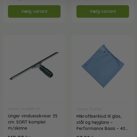
Vælg variant
Vælg variant
Varenr: TC64105-VM
Varenr: TC61516
Unger vinduesskviser 35
Mikrofiberklud til glas,
cm. SORT komplet
stål og højglans –
m/skinne
Performance Basis – 40 x
40 cm.