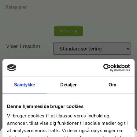
Kategorier
Vis filtre
Affaldshåndtering
Viser 1 resultat
Affaldsposer og sække
Desinfektion af overflader
Antibakterielle microfiberklude
Affaldssortering
Ecolab produkter
Samtykke
Detaljer
Om
Desinfektion og rengøring
Desinfektionsmidler
Handsker og værnemidler
Affaldsspande
Denne hjemmeside bruger cookies
Engangshandsker
Ecolab Badeværelse
Personlig hygiejne og pleje
Affaldsstativer
Vi bruger cookies til at tilpasse vores indhold og
annoncer, til at vise dig funktioner til sociale medier og til
Håndsæbe
at analysere vores trafik. Vi deler også oplysninger om
Rekvisitter til rengøring
Varenr: 91344
Ecolab Gulvrengøring
Gribetænger