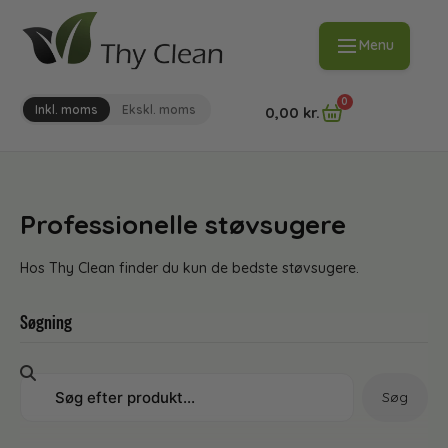
Menu
0
Inkl. moms
Ekskl. moms
0,00
kr.
Professionelle støvsugere
Hos Thy Clean finder du kun de bedste støvsugere.
Søgning
Søg