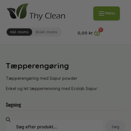
Menu
0
Inkl. moms
Ekskl. moms
0,00
kr.
Tæpperengøring
Tæpperengøring med Sapur powder
Enkel og let tæpperrensning med Ecolab Sapur
Søgning
Søg