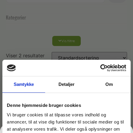
Kategorier
Vis filtre
Affaldshåndtering
Viser 2 resultater
Affaldsposer og sække
Desinfektion af overflader
Antibakterielle microfiberklude
Affaldssortering
Ecolab produkter
Samtykke
Detaljer
Om
Desinfektion og rengøring
Desinfektionsmidler
Handsker og værnemidler
Affaldsspande
Denne hjemmeside bruger cookies
Vi bruger cookies til at tilpasse vores indhold og
Engangshandsker
Ecolab Badeværelse
Personlig hygiejne og pleje
Affaldsstativer
annoncer, til at vise dig funktioner til sociale medier og til
at analysere vores trafik. Vi deler også oplysninger om