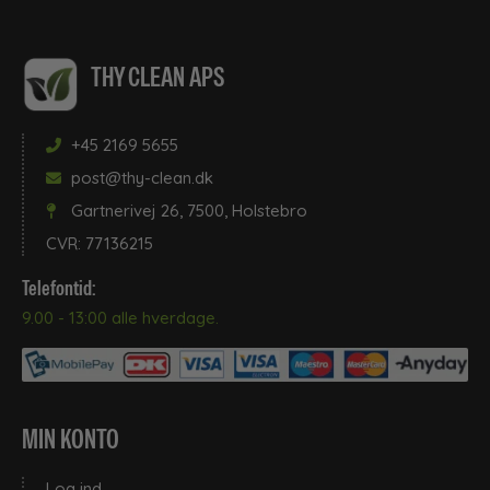
Måtter og praktiske hjælpere
Vandslanger og koblinger
THY CLEAN APS
Mundstykke til støvsuger
Vermop
+45 2169 5655
Mundstykker
post@thy-clean.dk
Vikan
Gartnerivej 26, 7500, Holstebro
Opvaskemidler
CVR: 77136215
Vinduespudserudstyr
Telefontid:
Outlet - spar penge !
9.00 - 13:00 alle hverdage.
Vinduespudsesæt - Klar til brug
Papir og dispensere
Vinduesskrabere
MIN KONTO
Praktisk til Vinter
Log ind