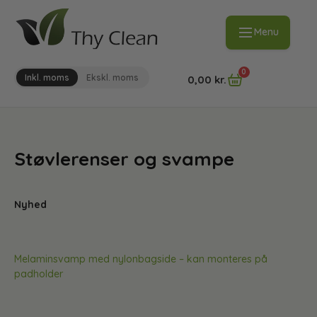
Menu
0
Inkl. moms
Ekskl. moms
0,00
kr.
Støvlerenser og svampe
Nyhed
Melaminsvamp med nylonbagside – kan monteres på
padholder