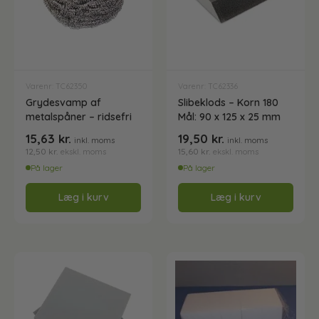
Gulvmoppe
Gulvskraber & Doseringsflasker
Varenr: TC62350
Varenr: TC62336
Grydesvamp af
Slibeklods – Korn 180
Klude
metalspåner – ridsefri
Mål: 90 x 125 x 25 mm
15,63
kr.
19,50
kr.
inkl. moms
inkl. moms
12,50
kr.
15,60
kr.
ekskl. moms
ekskl. moms
Mopholdere / fremfører
På lager
På lager
Læg i kurv
Læg i kurv
Skafter til fremfører m.m.
Spande
Støvlerenser og svampe