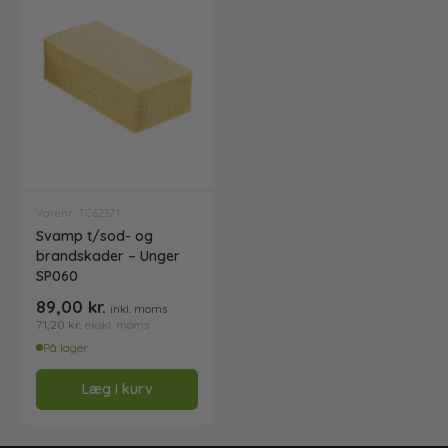
Vaske- plejemidler og polish
Gulvvaskesæt
Spande til vinduespudsning
Håndklædepapir - Ark
Teleskopstænger
Håndklædepapir - Ruller
Teleskopstænger med vandgennemløb
Varenr: TC62371
Svamp t/sod- og
Køkkenrengøring
brandskader – Unger
Teleskopstænger til rentvandsanlæg
SP060
89,00
kr.
inkl. moms
Køkkenrulle
71,20
kr.
ekskl. moms
Tilbehør til Unger teleskopskaft
På lager
Måtter
Læg i kurv
Tilbehør til Vermop og Lewi telskopskafter