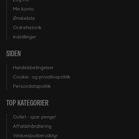
Vinduesvaskebørster
Min konto
Professionelle støvsugere
Ønskeliste
Ordrehistorik
•
Indstillinger
Rengøring af Badeværelse
SIDEN
•
Rengøring af gulve
Handelsbetingelser
Cookie- og privatlivspolitik
Rengøringsudstyr
Persondatapolitik
TOP KATEGORIER
Stål og metalpleje
Outlet - spar penge!
Støvsugerposer
Affaldshåndtering
Vinduespudserudstyr