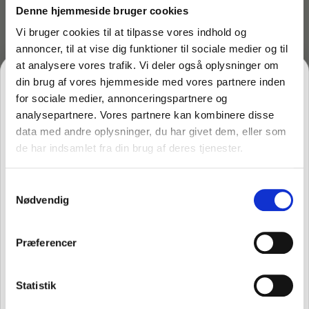
Grundrengøringsmidler
Denne hjemmeside bruger cookies
Udendørs askebæger
Vi bruger cookies til at tilpasse vores indhold og
Bad- og toiletrengøring
Rengøringsvogne
Solcellerengøring
Spritstandere og dispensere
annoncer, til at vise dig funktioner til sociale medier og til
Håndsæbe og hudpleje
at analysere vores trafik. Vi deler også oplysninger om
din brug af vores hjemmeside med vores partnere inden
Varenr: TC62720
Sæt til solcellengøring
Desinfektionsmidler
Specialprodukter
Padholder med
for sociale medier, annonceringspartnere og
Køkkenrengøring Ecolab
Varenr: TC52505
håndgreb
analysepartnere. Vores partnere kan kombinere disse
Støvlerenser – 4 stive
Lugtfjerner og afløbsrens
data med andre oplysninger, du har givet dem, eller som
150,00
kr.
Sneskraber til solpaneler. lastbiler og trailere
Støvsuger og tilbehør
inkl. moms
koste monteret i solid
Grundrens
120,00
kr.
ekskl. moms
de har indsamlet fra din brug af deres tjenester.
FÅ 10% PÅ DIN FØRSTE ORDRE
metalramme
Maxx2 serien - uden CLP mærkning
På lager
539,00
kr.
Mundstykke til støvsuger
inkl. moms
Ovnrens og Maskinrens
vinduespudserudstyr
Vaskesæt komplet med vandtilslutning
431,20
kr.
Gulvrengøring
Samtykkevalg
ekskl. moms
Gem den, før den forsvinder!
Læg i kurv
Rasant moppe fra Ecolab
Nødvendig
På lager
Email
Accessories og adapter
Mundstykker
Andet
Sanitære produkter
Læg i kurv
Kalkfjerner
Præferencer
Rengøring af glas og spejle
Badeværelse, toilet og sanitet
Arbejdsbeklædning til vinduespudseren
Professionelle støvsugere
FÅ 10% RABAT
Køkkenrengøring
Statistik
Vaskeplejemiddel og polish