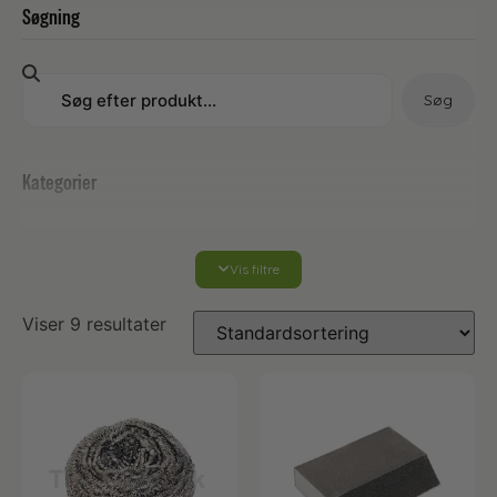
Søgning
Søg
Kategorier
Vis filtre
Rekvisitter til rengøring
Viser 9 resultater
Afstøver
Børster og toiletbørster m.m.