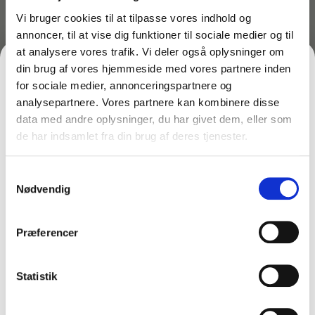
Vi bruger cookies til at tilpasse vores indhold og
Desinfektion og rengøring
Desinfektionsmidler
Handsker og værnemidler
Affaldsspande
annoncer, til at vise dig funktioner til sociale medier og til
at analysere vores trafik. Vi deler også oplysninger om
din brug af vores hjemmeside med vores partnere inden
Engangshandsker
Ecolab Badeværelse
Personlig hygiejne og pleje
Affaldsstativer
for sociale medier, annonceringspartnere og
analysepartnere. Vores partnere kan kombinere disse
Håndsæbe
data med andre oplysninger, du har givet dem, eller som
Rekvisitter til rengøring
Varenr: TC86282
Varenr: TC86214
Ecolab Gulvrengøring
Gribetænger
Toiletpapir – Tork
Toiletpapir – 8 ruller
de har indsamlet fra din brug af deres tjenester.
FÅ 10% PÅ DIN FØRSTE ORDRE
127530 – 27 ruller –
Satino Prestige
Afstøver
System T6
Håndsprit
Rengøring
34,50
kr.
Grundrengøringsmidler
inkl. moms
Samtykkevalg
Gem den, før den forsvinder!
Udendørs askebæger
943,65
kr.
27,60
kr.
ekskl. moms
inkl. moms
Nødvendig
754,92
kr.
ekskl. moms
På lager
Email
Graffitifjerner
Børster og toiletbørster m.m.
Rengøringsmidler
Spritstandere og dispensere
På lager
Håndsæbe og hudpleje
Læg i kurv
Præferencer
Læg i kurv
Bad- og toiletrengøring
Rengøringsvogne
Solcellerengøring
Gulvmoppe
FÅ 10% RABAT
Køkkenrengøring Ecolab
Statistik
Sæt til solcellengøring
Desinfektionsmidler
Specialprodukter
Gulvskraber & Doseringsflasker
Nej tak