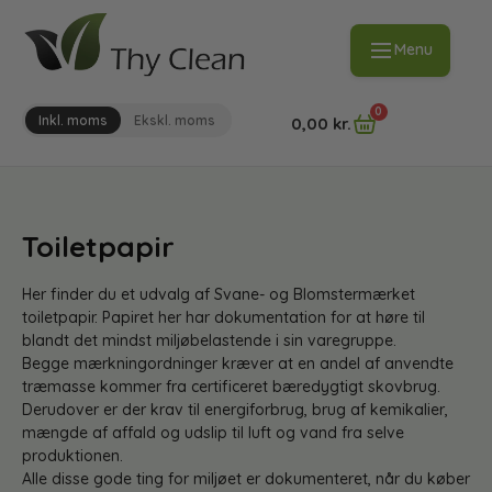
Menu
0
Inkl. moms
Ekskl. moms
0,00
kr.
Toiletpapir
Her finder du et udvalg af Svane- og Blomstermærket
toiletpapir. Papiret her har dokumentation for at høre til
blandt det mindst miljøbelastende i sin varegruppe.
Begge mærkningordninger kræver at en andel af anvendte
træmasse kommer fra certificeret bæredygtigt skovbrug.
Derudover er der krav til energiforbrug, brug af kemikalier,
mængde af affald og udslip til luft og vand fra selve
produktionen.
Alle disse gode ting for miljøet er dokumenteret, når du køber