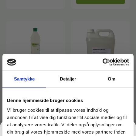
Affaldsposer og sække
Desinfektion af overflader
Antibakterielle microfiberklude
Affaldssortering
Ecolab produkter
Desinfektion og rengøring
Desinfektionsmidler
Handsker og værnemidler
Affaldsspande
Engangshandsker
Ecolab Badeværelse
Personlig hygiejne og pleje
Samtykke
Detaljer
Om
Affaldsstativer
Varenr: TC14310
Afspændingsmiddel til
Varenr: TC14315
opvaskere – 1 liter
Håndsæbe
Rekvisitter til rengøring
Ecolab Gulvrengøring
Afspændingsmiddel til
Denne hjemmeside bruger cookies
Gribetænger
61,88
kr.
opvaskere – 5 liter
inkl. moms
49,50
kr.
ekskl. moms
Vi bruger cookies til at tilpasse vores indhold og
223,75
kr.
Afstøver
inkl. moms
På lager
Håndsprit
Rengøring
annoncer, til at vise dig funktioner til sociale medier og til
Grundrengøringsmidler
179,00
kr.
ekskl. moms
Udendørs askebæger
at analysere vores trafik. Vi deler også oplysninger om
På lager
Læg i kurv
din brug af vores hjemmeside med vores partnere inden
Graffitifjerner