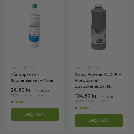
Desinfektionsmidler
Grundrens
Gulvrengøring
Varenr: TC14521
Varenr: TC14120
Håndopvask –
Bistro Powder CL 349 –
Kalkfjerner
Svanemærket – 1 liter
Klorbaseret
opvaskemiddel til
26,50
kr.
inkl. moms
opvaskemaskine
104,50
kr.
21,20
kr.
ekskl. moms
Køkkenrengøring
inkl. moms
83,60
kr.
ekskl. moms
På lager
På lager
Læg i kurv
Opvaskemiddel
Læg i kurv