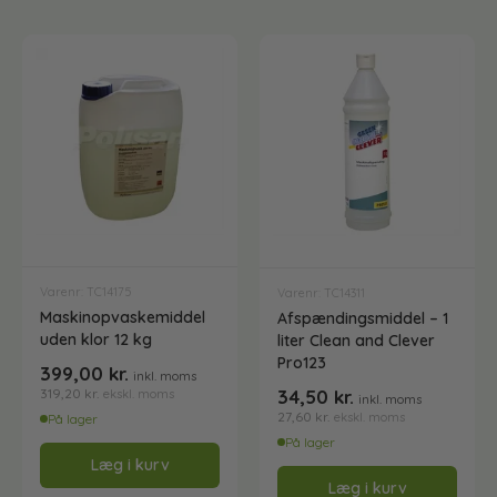
Spray produkter
Spritservietter
Stålpleje
Tøjvaskemidler
Varenr: TC14175
Varenr: TC14311
Maskinopvaskemiddel
Afspændingsmiddel – 1
Universalrengøring
uden klor 12 kg
liter Clean and Clever
Pro123
399,00
kr.
inkl. moms
34,50
kr.
319,20
kr.
ekskl. moms
inkl. moms
Vaske- plejemidler og polish
27,60
kr.
ekskl. moms
På lager
På lager
Læg i kurv
Læg i kurv
Affaldshåndtering