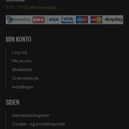
9.00 - 13:00 alle hverdage.
•
Rengøring af Badeværelse
•
Rengøring af gulve
MIN KONTO
Log ind
Rengøringsudstyr
Min konto
Ønskeliste
Stål og metalpleje
Ordrehistorik
Indstillinger
Støvsugerposer
SIDEN
Handelsbetingelser
Tæpperengøring
Cookie- og privatlivspolitik