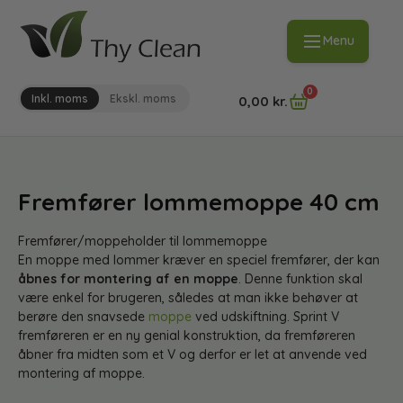
Menu
0
Inkl. moms
Ekskl. moms
0,00
kr.
Fremfører lommemoppe 40 cm
Fremfører/moppeholder til lommemoppe
En moppe med lommer kræver en speciel fremfører, der kan
åbnes for montering af en moppe
. Denne funktion skal
være enkel for brugeren, således at man ikke behøver at
berøre den snavsede
moppe
ved udskiftning. Sprint V
fremføreren er en ny genial konstruktion, da fremføreren
åbner fra midten som et V og derfor er let at anvende ved
montering af moppe.