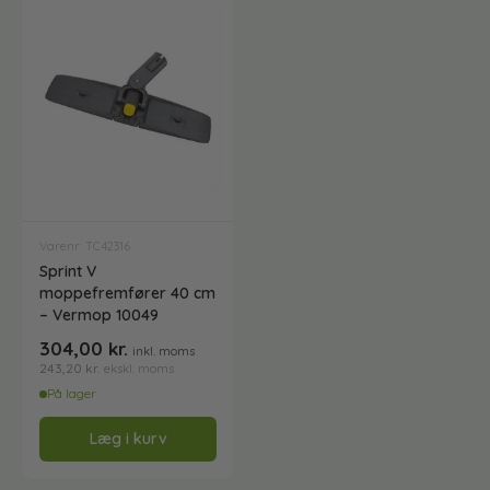
Opvaskemidler
Vinduespudserudstyr
Outlet - spar penge !
Vinduespudsesæt - Klar til brug
Papir og dispensere
Vinduesskrabere
Varenr: TC42316
Praktisk til Vinter
Sprint V
Vinduesvaskebørster
moppefremfører 40 cm
– Vermop 10049
Professionelle støvsugere
304,00
kr.
inkl. moms
243,20
kr.
ekskl. moms
På lager
•
Rengøring af Badeværelse
Læg i kurv
•
Rengøring af gulve