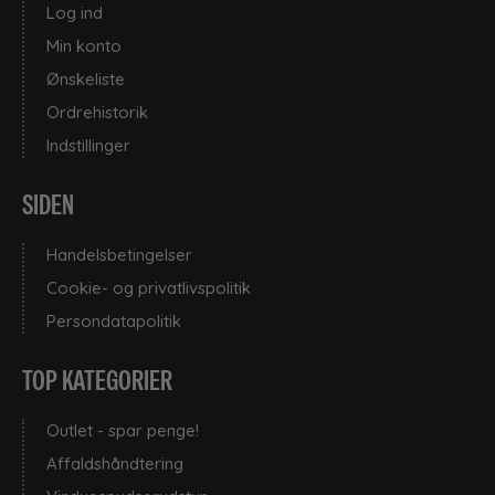
Log ind
Ukategoriseret
Min konto
Ønskeliste
•
Ordrehistorik
Universalrengøring
Indstillinger
SIDEN
Handelsbetingelser
Cookie- og privatlivspolitik
Persondatapolitik
TOP KATEGORIER
Outlet - spar penge!
Affaldshåndtering