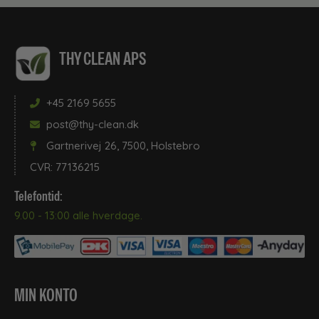
Rengøringsudstyr
THY CLEAN APS
Stål og metalpleje
+45 2169 5655
post@thy-clean.dk
Støvsugerposer
Gartnerivej 26, 7500, Holstebro
CVR: 77136215
Telefontid:
Tæpperengøring
9.00 - 13:00 alle hverdage.
Toiletpapir
MIN KONTO
Tøjvask