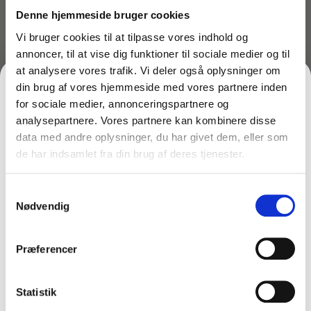
Fedt og snavs
Denne hjemmeside bruger cookies
Klude og vaskeskind
Stålpleje
Vi bruger cookies til at tilpasse vores indhold og
annoncer, til at vise dig funktioner til sociale medier og til
Fremfører med Velcro, 25 cm bred
Rentvandsanlæg - Byg dit eget efter ønske
at analysere vores trafik. Vi deler også oplysninger om
Tøjvaskemidler
din brug af vores hjemmeside med vores partnere inden
for sociale medier, annonceringspartnere og
Varenr: TC41539
Graffitifjerner
Rentvandsanlæg - Komplette løsninger - Klar-til-
Varenr: TCGAM-2713
Twixter
analysepartnere. Vores partnere kan kombinere disse
brug
Universalrengøring
Moppefremfører 40 cm
Sprint Plus
data med andre oplysninger, du har givet dem, eller som
klapfremfører 40 cm
609,00
kr.
de har indsamlet fra din brug af deres tjenester.
FÅ 10% PÅ DIN FØRSTE ORDRE
inkl. moms
Gulvpleje
253,94
kr.
487,20
kr.
ekskl. moms
Sæbe og rens til vinduespudsning
inkl. moms
Vaske- plejemidler og polish
203,15
kr.
ekskl. moms
På lager
Samtykkevalg
Gem den, før den forsvinder!
På lager
Nødvendig
Gulvvaskesæt
Læg i kurv
Email
Spande til vinduespudsning
Læg i kurv
Præferencer
Håndklædepapir - Ark
Teleskopstænger
FÅ 10% RABAT
Statistik
Håndklædepapir - Ruller