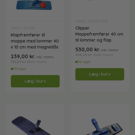
Affaldsspande
Engangshandsker
Ecolab Badeværelse
Personlig hygiejne og pleje
Affaldsstativer
Varenr: TCGAM-2216
Clipper
Varenr: TC43131
Moppefremfører 40 cm
Klapfremfører til
Håndsæbe
Rekvisitter til rengøring
Ecolab Gulvrengøring
til lommer og flap
moppe med lommer 40
Gribetænger
x 10 cm med magnetlås
530,00
kr.
inkl. moms
424,00
kr.
ekskl. moms
239,00
kr.
Afstøver
inkl. moms
Håndsprit
Rengøring
Grundrengøringsmidler
191,20
kr.
På lager
ekskl. moms
Udendørs askebæger
På lager
Læg i kurv
Graffitifjerner
Børster og toiletbørster m.m.
Rengøringsmidler
Spritstandere og dispensere
Læg i kurv
Håndsæbe og hudpleje
Bad- og toiletrengøring
Rengøringsvogne
Solcellerengøring
Gulvmoppe
Køkkenrengøring Ecolab
Sæt til solcellengøring
Desinfektionsmidler
Specialprodukter
Gulvskraber & Doseringsflasker
Maxx2 serien - uden CLP mærkning
Lugtfjerner og afløbsrens