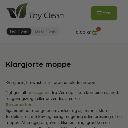
Menu
0
Inkl. moms
Ekskl. moms
0,00
kr.
Klargjorte moppe
Klargjorte, Prewash eller forbehandlede moppe
Nyt genialt
bokssystem
fra Vermop – kan kombineres med
rengøringsvogn eller anvendes særskilt
Se demo her
Systemet har mange benævnelser og systemets klare
fordele er en effektiv og hurtig rengøring uden presning af en
moppe. Afhængig af gulvets tilsmudsningsgrad kan en