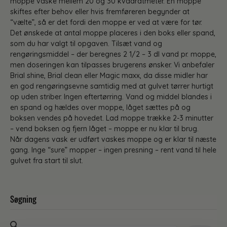
moppe vaske mellem 20 og 30 kvadratmeter. En moppe
skiftes efter behov eller hvis fremføreren begynder at
“vælte”, så er det fordi den moppe er ved at være for tør.
Det ønskede at antal moppe placeres i den boks eller spand,
som du har valgt til opgaven. Tilsæt vand og
rengøringsmiddel – der beregnes 2 1/2 – 3 dl vand pr. moppe,
men doseringen kan tilpasses brugerens ønsker. Vi anbefaler
Brial shine, Brial clean eller Magic maxx, da disse midler har
en god rengøringsevne samtidig med at gulvet tørrer hurtigt
op uden striber. Ingen eftertørring. Vand og middel blandes i
en spand og hældes over moppe, låget sættes på og
boksen vendes på hovedet. Lad moppe trække 2-3 minutter
– vend boksen og fjern låget – moppe er nu klar til brug.
Når dagens vask er udført vaskes moppe og er klar til næste
gang. Inge “sure” mopper – ingen presning – rent vand til hele
gulvet fra start til slut.
Søgning