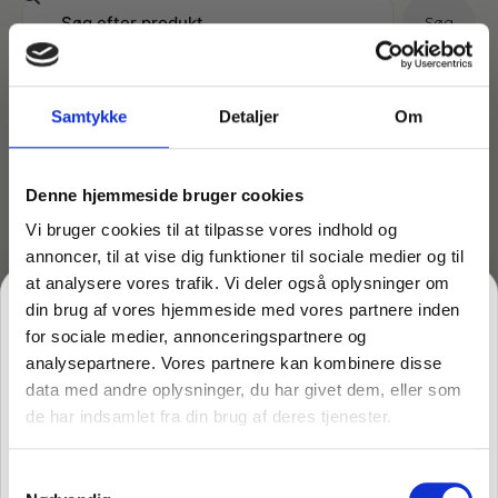
Søg
Kategorier
Samtykke
Detaljer
Om
Vis filtre
Affaldshåndtering
Denne hjemmeside bruger cookies
Vi bruger cookies til at tilpasse vores indhold og
Viser 1 resultat
annoncer, til at vise dig funktioner til sociale medier og til
Affaldsposer og sække
Desinfektion af overflader
at analysere vores trafik. Vi deler også oplysninger om
din brug af vores hjemmeside med vores partnere inden
Antibakterielle microfiberklude
for sociale medier, annonceringspartnere og
Affaldssortering
Ecolab produkter
analysepartnere. Vores partnere kan kombinere disse
data med andre oplysninger, du har givet dem, eller som
Desinfektion og rengøring
Desinfektionsmidler
Handsker og værnemidler
Affaldsspande
de har indsamlet fra din brug af deres tjenester.
FÅ 10% PÅ DIN FØRSTE ORDRE
Engangshandsker
Samtykkevalg
Gem den, før den forsvinder!
Ecolab Badeværelse
Personlig hygiejne og pleje
Affaldsstativer