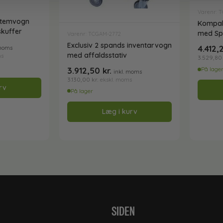
Varenr: 
stemvogn
Kompak
kuffer
med Sp
Varenr: TCGAM-2772
Exclusiv 2 spands inventarvogn
4.412
 moms
med affaldsstativ
ms
3.529,8
3.912,50
kr.
På lage
inkl. moms
3.130,00
kr.
ekskl. moms
rv
På lager
Læg i kurv
SIDEN