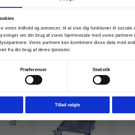
ookies
FÅ 10% PÅ DIN FØRSTE ORDRE
se vores indhold og annoncer, til at vise dig funktioner til sociale
oplysninger om din brug af vores hjemmeside med vores partnere i
Gem den, før den forsvinder!
ysepartnere. Vores partnere kan kombinere disse data med andr
Email
et fra din brug af deres tjenester.
Præferencer
Statistik
FÅ 10% RABAT
Nej tak
Tillad valgte