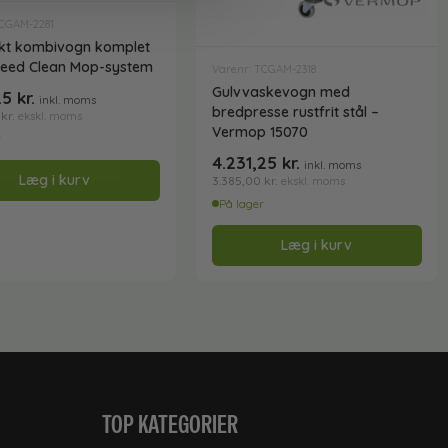
TCGAM-2281
t kombivogn komplet
eed Clean Mop-system
Varenr: TCGAM-2318
Gulvvaskevogn med
,25
kr.
inkl. moms
bredpresse rustfrit stål –
0
kr.
ekskl. moms
Vermop 15070
r
4.231,25
kr.
inkl. moms
Læg i kurv
3.385,00
kr.
ekskl. moms
På lager
Læg i kurv
TOP KATEGORIER