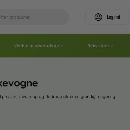
Log ind
Vinduespudserudstyr
Rekvisitter
kevogne
resser til wetmop og fladmop sikrer en grundig rengøring