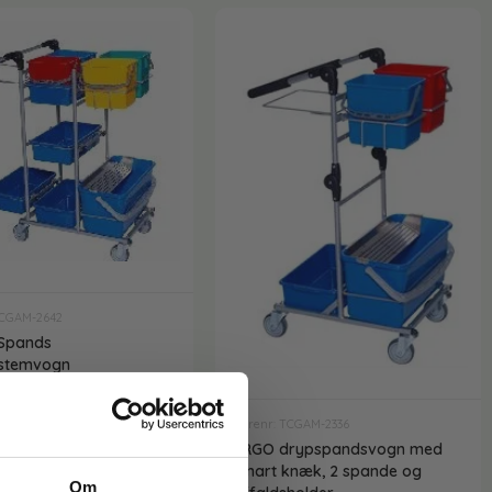
TCGAM-2642
 Spands
stemvogn
,50
kr.
inkl. moms
0
kr.
ekskl. moms
Varenr: TCGAM-2336
r
ERGO drypspandsvogn med
smart knæk, 2 spande og
Om
Læg i kurv