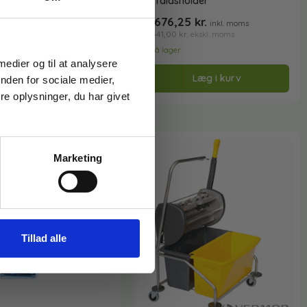
affaldsholder
5.676,25
kr.
inkl. moms
4.541,00
kr.
ekskl. moms
På lager
 medier og til at analysere
Læg i kurv
nden for sociale medier,
e oplysninger, du har givet
Marketing
Tillad alle