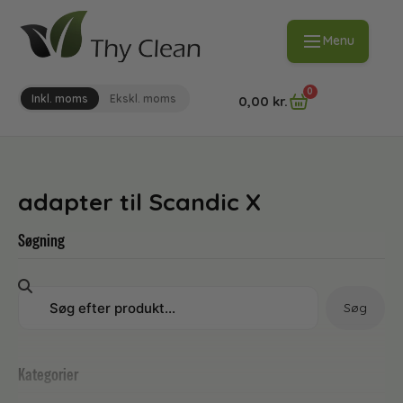
Menu
0
Inkl. moms
Ekskl. moms
0,00
kr.
adapter til Scandic X
Søgning
Søg
Kategorier