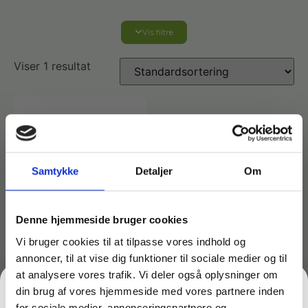
Vis filtre
Affaldshåndtering
Viser 1 resultat
Affaldsposer og sække
Desinfektion af overflader
Antibakterielle microfiberklude
Affaldssortering
Ecolab produkter
Desinfektion og rengøring
Desinfektionsmidler
Handsker og værnemidler
Affaldsspande
Samtykke
Detaljer
Om
Engangshandsker
Ecolab Badeværelse
Personlig hygiejne og pleje
Affaldsstativer
Denne hjemmeside bruger cookies
Vi bruger cookies til at tilpasse vores indhold og
Håndsæbe
Rekvisitter til rengøring
Varenr: TCGAM-1630
annoncer, til at vise dig funktioner til sociale medier og til
Ecolab Gulvrengøring
Gribetænger
Scandic X adapter til
at analysere vores trafik. Vi deler også oplysninger om
Aquva, fugebørste m.m.
din brug af vores hjemmeside med vores partnere inden
Afstøver
– Vermop 18917030
Håndsprit
Rengøring
for sociale medier, annonceringspartnere og
Grundrengøringsmidler