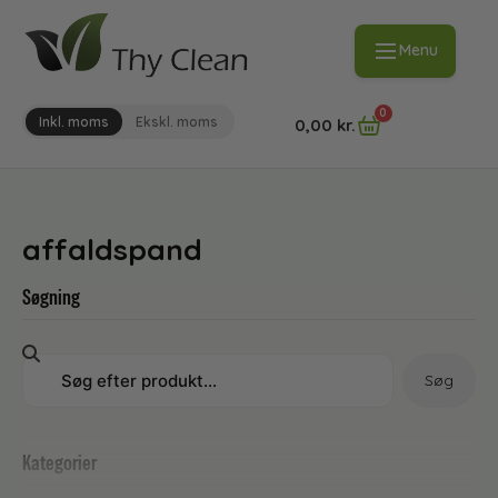
Menu
0
Inkl. moms
Ekskl. moms
0,00
kr.
affaldspand
Søgning
Søg
Kategorier