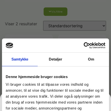
Vis filtre
Affaldshåndtering
Viser 2 resultater
Affaldsposer og sække
Desinfektion af overflader
Antibakterielle microfiberklude
Affaldssortering
Ecolab produkter
Desinfektion og rengøring
Samtykke
Detaljer
Om
Desinfektionsmidler
Handsker og værnemidler
Affaldsspande
Engangshandsker
Ecolab Badeværelse
Personlig hygiejne og pleje
Denne hjemmeside bruger cookies
Affaldsstativer
Vi bruger cookies til at tilpasse vores indhold og
annoncer, til at vise dig funktioner til sociale medier og til
Håndsæbe
Rekvisitter til rengøring
Minatol affaldsapande
Minatol affaldsspande
Ecolab Gulvrengøring
Gribetænger
at analysere vores trafik. Vi deler også oplysninger om
Style 20 L – Med farvet
Style 20 liter med låg
din brug af vores hjemmeside med vores partnere inden
top til affaldssortering
209,00
kr.
inkl. moms
Afstøver
for sociale medier, annonceringspartnere og
Håndsprit
Rengøring
159,00
kr.
167,20
kr.
ekskl. moms
Grundrengøringsmidler
inkl. moms