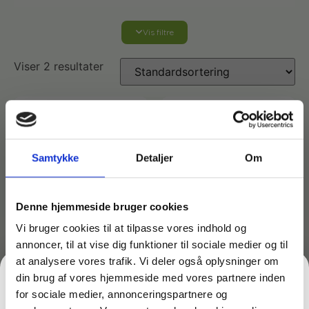
Vis filtre
Affaldshåndtering
Viser 2 resultater
Affaldsposer og sække
Desinfektion af overflader
Antibakterielle microfiberklude
Affaldssortering
Ecolab produkter
Samtykke
Detaljer
Om
Desinfektion og rengøring
Desinfektionsmidler
Handsker og værnemidler
Affaldsspande
Denne hjemmeside bruger cookies
Engangshandsker
Ecolab Badeværelse
Personlig hygiejne og pleje
Affaldsstativer
Vi bruger cookies til at tilpasse vores indhold og
annoncer, til at vise dig funktioner til sociale medier og til
Håndsæbe
Rekvisitter til rengøring
Minatol affaldsspande
Minatol affaldsspande
Ecolab Gulvrengøring
at analysere vores trafik. Vi deler også oplysninger om
Gribetænger
Style 20 liter med låg
Style 53 liter med låg
din brug af vores hjemmeside med vores partnere inden
209,00
kr.
449,00
kr.
for sociale medier, annonceringspartnere og
inkl. moms
inkl. moms
Afstøver
Håndsprit
Rengøring
167,20
kr.
359,20
kr.
ekskl. moms
ekskl. moms
Grundrengøringsmidler