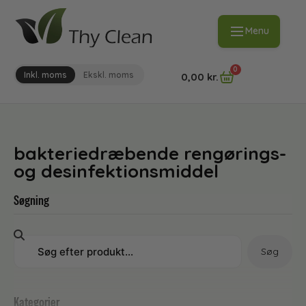
Menu
0
Inkl. moms
Ekskl. moms
0,00
kr.
bakteriedræbende rengørings-
og desinfektionsmiddel
Søgning
Søg
Kategorier