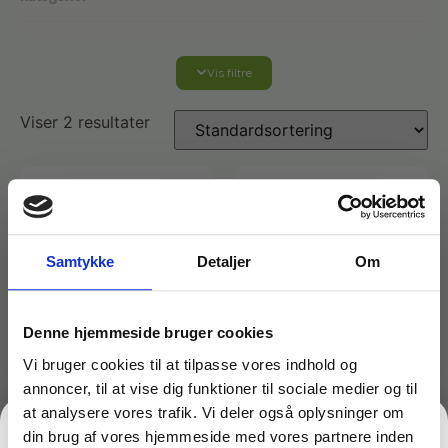
Vis filtre
Affaldshåndtering
Viser 2 resultater
Affaldsposer og sække
Desinfektion af overflader
Antibakterielle microfiberklude
Affaldssortering
Ecolab produkter
Samtykke
Detaljer
Om
Desinfektion og rengøring
Desinfektionsmidler
Handsker og værnemidler
Affaldsspande
Engangshandsker
Denne hjemmeside bruger cookies
Ecolab Badeværelse
Personlig hygiejne og pleje
Affaldsstativer
Vi bruger cookies til at tilpasse vores indhold og
annoncer, til at vise dig funktioner til sociale medier og til
Håndsæbe
Rekvisitter til rengøring
Varenr: TC19109 - vm
Varenr: TC19110
Ecolab Gulvrengøring
at analysere vores trafik. Vi deler også oplysninger om
Gribetænger
Desinfektions- og
Mikro-Quat Extra –
din brug af vores hjemmeside med vores partnere inden
rengøringsmiddel –
desinfektions- og