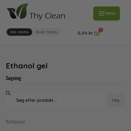
Menu
0
Inkl. moms
Ekskl. moms
0,00
kr.
Ethanol gel
Søgning
Søg
Kategorier