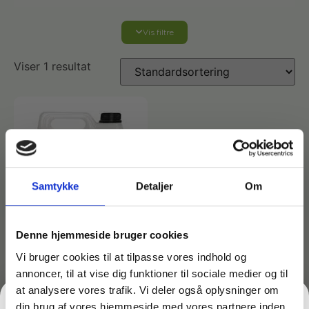
Vis filtre
Affaldshåndtering
Viser 1 resultat
Affaldsposer og sække
Desinfektion af overflader
Antibakterielle microfiberklude
Affaldssortering
Ecolab produkter
Desinfektion og rengøring
Desinfektionsmidler
Handsker og værnemidler
Affaldsspande
Samtykke
Detaljer
Om
Engangshandsker
Ecolab Badeværelse
Personlig hygiejne og pleje
Affaldsstativer
Denne hjemmeside bruger cookies
Håndsæbe
Vi bruger cookies til at tilpasse vores indhold og
Rekvisitter til rengøring
Ecolab Gulvrengøring
Gribetænger
annoncer, til at vise dig funktioner til sociale medier og til
Varenr: TC31329
at analysere vores trafik. Vi deler også oplysninger om
Afstøver
Ethanol – Gel 85% til
Håndsprit
Rengøring
din brug af vores hjemmeside med vores partnere inden
Grundrengøringsmidler