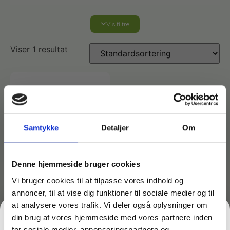
Vis filtre
Affaldshåndtering
Viser 1 resultat
Affaldsposer og sække
Desinfektion af overflader
Antibakterielle microfiberklude
Affaldssortering
Ecolab produkter
Desinfektion og rengøring
Desinfektionsmidler
Handsker og værnemidler
Affaldsspande
Samtykke
Detaljer
Om
Engangshandsker
Ecolab Badeværelse
Personlig hygiejne og pleje
Affaldsstativer
Denne hjemmeside bruger cookies
Vi bruger cookies til at tilpasse vores indhold og
Håndsæbe
Rekvisitter til rengøring
Varenr: TC62311
annoncer, til at vise dig funktioner til sociale medier og til
Ecolab Gulvrengøring
Gribetænger
Ståluldssvampe med
at analysere vores trafik. Vi deler også oplysninger om
sæbe fra Minatol – 10
din brug af vores hjemmeside med vores partnere inden
Afstøver
stk. pakke
Håndsprit
Rengøring
for sociale medier, annonceringspartnere og
Grundrengøringsmidler