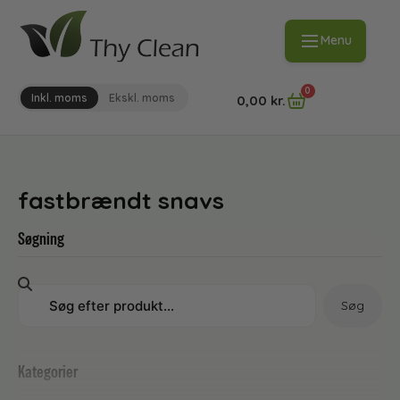
Menu
0
Inkl. moms
Ekskl. moms
0,00
kr.
fastbrændt snavs
Søgning
Søg
Kategorier