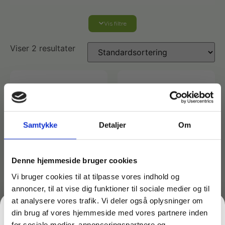
Vis filtre
Affaldshåndtering
Viser 2 resultater
Affaldsposer og sække
Desinfektion af overflader
Antibakterielle microfiberklude
Affaldssortering
Ecolab produkter
Desinfektion og rengøring
Desinfektionsmidler
Handsker og værnemidler
Affaldsspande
Samtykke
Detaljer
Om
Engangshandsker
Ecolab Badeværelse
Personlig hygiejne og pleje
Affaldsstativer
Denne hjemmeside bruger cookies
Vi bruger cookies til at tilpasse vores indhold og
Håndsæbe
Rekvisitter til rengøring
Varenr: TC15190
Varenr: TC15141
annoncer, til at vise dig funktioner til sociale medier og til
Ecolab Gulvrengøring
Gribetænger
Skumrens – Ecolab
Universalrengøring –
at analysere vores trafik. Vi deler også oplysninger om
Spray Cleaner – 500 ml
Ecolab Brial XL Fresh 1
din brug af vores hjemmeside med vores partnere inden
Afstøver
liter
Håndsprit
Rengøring
111,50
kr.
for sociale medier, annonceringspartnere og
Grundrengøringsmidler