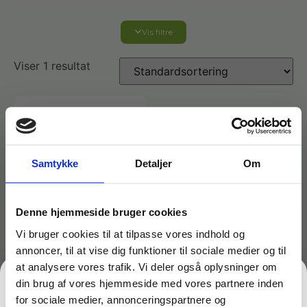
Vis filtre
Affaldshåndtering
Viser 1 resultat
Affaldsposer og sække
Desinfektion af overflader
Antibakterielle microfiberklude
Affaldssortering
Ecolab produkter
Desinfektion og rengøring
Samtykke
Detaljer
Om
Desinfektionsmidler
Handsker og værnemidler
Affaldsspande
Engangshandsker
Ecolab Badeværelse
Personlig hygiejne og pleje
Denne hjemmeside bruger cookies
Affaldsstativer
Vi bruger cookies til at tilpasse vores indhold og
annoncer, til at vise dig funktioner til sociale medier og til
Håndsæbe
Rekvisitter til rengøring
Varenr: TC16182
Ecolab Gulvrengøring
Gribetænger
at analysere vores trafik. Vi deler også oplysninger om
Stærk 5 liter Graffiti-
din brug af vores hjemmeside med vores partnere inden
Fjerner (stærk)
Afstøver
for sociale medier, annonceringspartnere og
Håndsprit
Rengøring
1.239,00
kr.
Grundrengøringsmidler