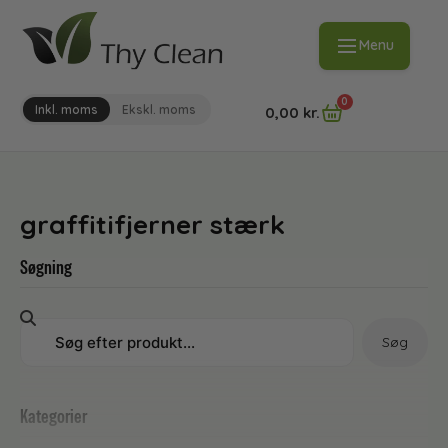
Menu
0
Inkl. moms
Ekskl. moms
0,00
kr.
graffitifjerner stærk
Søgning
Søg
Kategorier