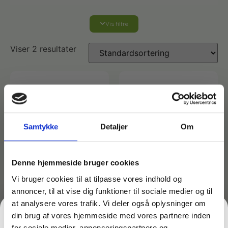
Vis filtre
Affaldshåndtering
Viser 2 resultater
Affaldsposer og sække
Desinfektion af overflader
Antibakterielle microfiberklude
Affaldssortering
Ecolab produkter
Desinfektion og rengøring
Desinfektionsmidler
Handsker og værnemidler
Affaldsspande
Samtykke
Detaljer
Om
Engangshandsker
Ecolab Badeværelse
Personlig hygiejne og pleje
Affaldsstativer
Denne hjemmeside bruger cookies
Vi bruger cookies til at tilpasse vores indhold og
Håndsæbe
Rekvisitter til rengøring
Varenr: TC16221
Varenr: TC16150
annoncer, til at vise dig funktioner til sociale medier og til
Ecolab Gulvrengøring
Gribetænger
Grundrens på spray –
Ecolab WE-grundrenser
at analysere vores trafik. Vi deler også oplysninger om
pH-neutral – Pureno CL-
5 ltr.
din brug af vores hjemmeside med vores partnere inden
Afstøver
102 – 500 ml
grundrengøringsmiddel
Håndsprit
Rengøring
for sociale medier, annonceringspartnere og
Grundrengøringsmidler