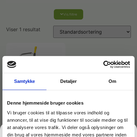
Vis filtre
Affaldshåndtering
Viser 1 resultat
Affaldsposer og sække
Desinfektion af overflader
Antibakterielle microfiberklude
Affaldssortering
Ecolab produkter
Desinfektion og rengøring
Desinfektionsmidler
Handsker og værnemidler
Affaldsspande
Samtykke
Detaljer
Om
Engangshandsker
Ecolab Badeværelse
Personlig hygiejne og pleje
Affaldsstativer
Denne hjemmeside bruger cookies
Håndsæbe
Vi bruger cookies til at tilpasse vores indhold og
Rekvisitter til rengøring
Ecolab Gulvrengøring
Gribetænger
annoncer, til at vise dig funktioner til sociale medier og til
Varenr: TCGAM-2318
at analysere vores trafik. Vi deler også oplysninger om
Gulvvaskevogn med
Afstøver
Håndsprit
Rengøring
din brug af vores hjemmeside med vores partnere inden
Grundrengøringsmidler