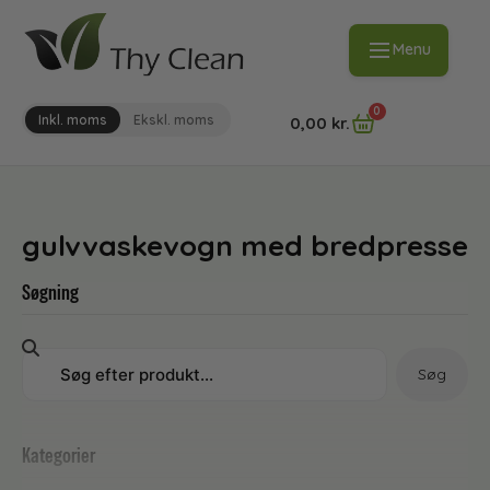
Menu
0
Inkl. moms
Ekskl. moms
0,00
kr.
gulvvaskevogn med bredpresse
Søgning
Søg
Kategorier