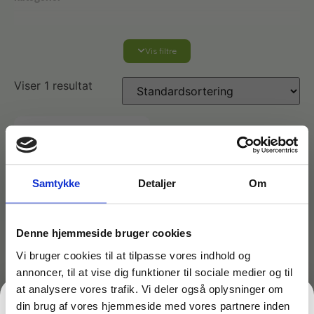
Vis filtre
Affaldshåndtering
Viser 1 resultat
Affaldsposer og sække
Desinfektion af overflader
Antibakterielle microfiberklude
Affaldssortering
Ecolab produkter
Samtykke
Detaljer
Om
Desinfektion og rengøring
Desinfektionsmidler
Handsker og værnemidler
Affaldsspande
Engangshandsker
Denne hjemmeside bruger cookies
Ecolab Badeværelse
Personlig hygiejne og pleje
Affaldsstativer
Vi bruger cookies til at tilpasse vores indhold og
annoncer, til at vise dig funktioner til sociale medier og til
Håndsæbe
Rekvisitter til rengøring
Varenr: TCGAM-1696
Ecolab Gulvrengøring
at analysere vores trafik. Vi deler også oplysninger om
Gribetænger
Indvaskerbetræk 35 cm
din brug af vores hjemmeside med vores partnere inden
med pad TopLock –