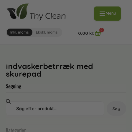
Menu
0
Inkl. moms
Ekskl. moms
0,00
kr.
indvaskerbetrræk med
skurepad
Søgning
Søg
Kategorier