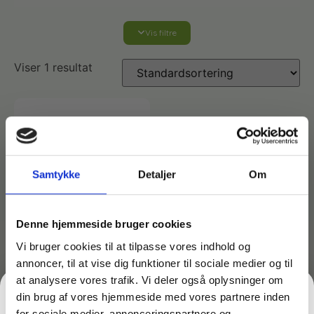
Vis filtre
Affaldshåndtering
Viser 1 resultat
Affaldsposer og sække
Desinfektion af overflader
Antibakterielle microfiberklude
Affaldssortering
Ecolab produkter
Desinfektion og rengøring
Desinfektionsmidler
Handsker og værnemidler
Affaldsspande
Samtykke
Detaljer
Om
Engangshandsker
Ecolab Badeværelse
Personlig hygiejne og pleje
Affaldsstativer
Denne hjemmeside bruger cookies
Vi bruger cookies til at tilpasse vores indhold og
Håndsæbe
Rekvisitter til rengøring
Varenr: TC62311
annoncer, til at vise dig funktioner til sociale medier og til
Ecolab Gulvrengøring
Gribetænger
Ståluldssvampe med
at analysere vores trafik. Vi deler også oplysninger om
sæbe fra Minatol – 10
din brug af vores hjemmeside med vores partnere inden
Afstøver
stk. pakke
Håndsprit
Rengøring
for sociale medier, annonceringspartnere og
Grundrengøringsmidler