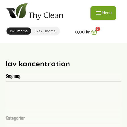
Menu
0
Inkl. moms
Ekskl. moms
0,00
kr.
lav koncentration
Søgning
Kategorier