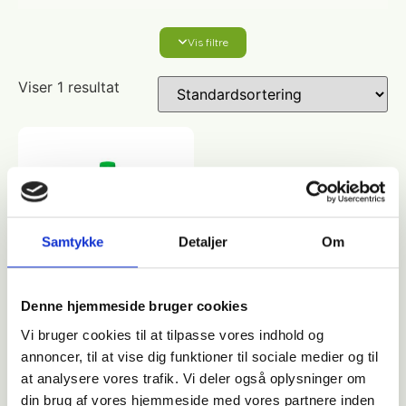
Vis filtre
Affaldshåndtering
Viser 1 resultat
Affaldsposer og sække
Desinfektion af overflader
Antibakterielle microfiberklude
Affaldssortering
Ecolab produkter
Desinfektion og rengøring
Desinfektionsmidler
Handsker og værnemidler
Affaldsspande
Samtykke
Detaljer
Om
Engangshandsker
Ecolab Badeværelse
Personlig hygiejne og pleje
Affaldsstativer
Denne hjemmeside bruger cookies
Håndsæbe
Vi bruger cookies til at tilpasse vores indhold og
Rekvisitter til rengøring
Varenr: TC12184 - vm
Ecolab Gulvrengøring
Gribetænger
annoncer, til at vise dig funktioner til sociale medier og til
Ecolab Maxx Indur S –
Gulvrengøring og
at analysere vores trafik. Vi deler også oplysninger om
Afstøver
vedligeholdelse
Håndsprit
Rengøring
din brug af vores hjemmeside med vores partnere inden
Grundrengøringsmidler