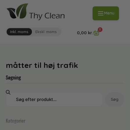
Menu
0
Inkl. moms
Ekskl. moms
0,00
kr.
måtter til høj trafik
Søgning
Søg
Kategorier