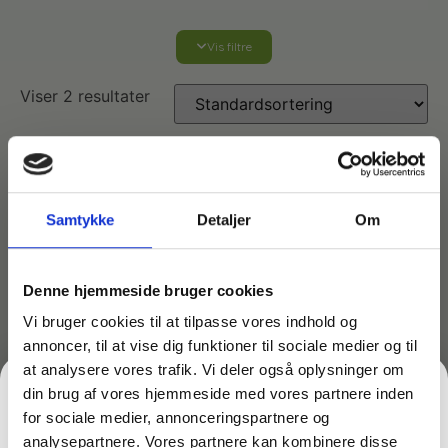
Vis filtre
Affaldshåndtering
Viser 2 resultater
Affaldsposer og sække
Desinfektion af overflader
Antibakterielle microfiberklude
Affaldssortering
Ecolab produkter
Samtykke
Detaljer
Om
Desinfektion og rengøring
Desinfektionsmidler
Handsker og værnemidler
Affaldsspande
Denne hjemmeside bruger cookies
Engangshandsker
Ecolab Badeværelse
Personlig hygiejne og pleje
Affaldsstativer
Vi bruger cookies til at tilpasse vores indhold og
annoncer, til at vise dig funktioner til sociale medier og til
Håndsæbe
at analysere vores trafik. Vi deler også oplysninger om
Rekvisitter til rengøring
Varenr: TC70213 - VM
Varenr: TC70208 - VM
Ecolab Gulvrengøring
Gribetænger
din brug af vores hjemmeside med vores partnere inden
Måtte – Ebony
Måtte – Midnight Grey
for sociale medier, annonceringspartnere og
Pris ikke tilgængelig
Pris ikke tilgængelig
Afstøver
Håndsprit
Rengøring
analysepartnere. Vores partnere kan kombinere disse
Grundrengøringsmidler