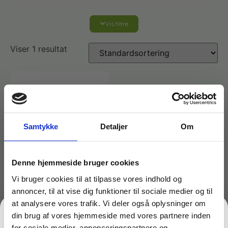
Vis filtre
Affaldshåndtering
Viser 1 resultat
Affaldsposer og sække
Desinfektion af overflader
Antibakterielle microfiberklude
Affaldssortering
Ecolab produkter
Desinfektion og rengøring
Desinfektionsmidler
Handsker og værnemidler
Affaldsspande
Samtykke
Detaljer
Om
Engangshandsker
Ecolab Badeværelse
Personlig hygiejne og pleje
Affaldsstativer
Denne hjemmeside bruger cookies
Vi bruger cookies til at tilpasse vores indhold og
Håndsæbe
Rekvisitter til rengøring
Varenr: TC43559
annoncer, til at vise dig funktioner til sociale medier og til
Ecolab Gulvrengøring
Gribetænger
Minimoppe 220 gram
at analysere vores trafik. Vi deler også oplysninger om
med universal kobling til
din brug af vores hjemmeside med vores partnere inden
Afstøver
standard skafter
Håndsprit
Rengøring
for sociale medier, annonceringspartnere og
Grundrengøringsmidler