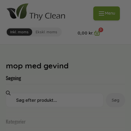
Menu
0
Inkl. moms
Ekskl. moms
0,00
kr.
mop med gevind
Søgning
Søg
Kategorier