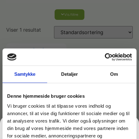
Vis filtre
Affaldshåndtering
Viser 1 resultat
Affaldsposer og sække
Desinfektion af overflader
Antibakterielle microfiberklude
Affaldssortering
Ecolab produkter
Desinfektion og rengøring
Samtykke
Detaljer
Om
Desinfektionsmidler
Handsker og værnemidler
Affaldsspande
Engangshandsker
Ecolab Badeværelse
Personlig hygiejne og pleje
Denne hjemmeside bruger cookies
Affaldsstativer
Vi bruger cookies til at tilpasse vores indhold og
annoncer, til at vise dig funktioner til sociale medier og til
Håndsæbe
Rekvisitter til rengøring
Varenr: TC41150
Ecolab Gulvrengøring
Gribetænger
at analysere vores trafik. Vi deler også oplysninger om
Saksmoppe stativ 2×1
din brug af vores hjemmeside med vores partnere inden
meter
Afstøver
for sociale medier, annonceringspartnere og
Håndsprit
Rengøring
828,86
kr.
Grundrengøringsmidler