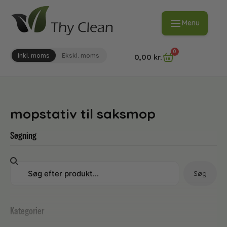
Menu
0
Inkl. moms
Ekskl. moms
0,00
kr.
mopstativ til saksmop
Søgning
Søg
Kategorier