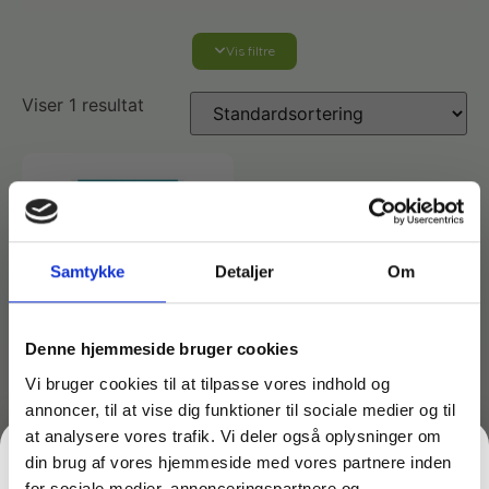
Vis filtre
Affaldshåndtering
Viser 1 resultat
Affaldsposer og sække
Desinfektion af overflader
Antibakterielle microfiberklude
Affaldssortering
Ecolab produkter
Desinfektion og rengøring
Desinfektionsmidler
Handsker og værnemidler
Affaldsspande
Samtykke
Detaljer
Om
Engangshandsker
Ecolab Badeværelse
Personlig hygiejne og pleje
Affaldsstativer
Denne hjemmeside bruger cookies
Vi bruger cookies til at tilpasse vores indhold og
Håndsæbe
Rekvisitter til rengøring
Varenr: TC145900
annoncer, til at vise dig funktioner til sociale medier og til
Ecolab Gulvrengøring
Gribetænger
Melissa OBH Idline
at analysere vores trafik. Vi deler også oplysninger om
Clatronic
din brug af vores hjemmeside med vores partnere inden
Afstøver
støvsugeposer – Pure
Håndsprit
Rengøring
for sociale medier, annonceringspartnere og
Grundrengøringsmidler