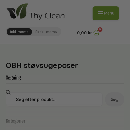
Menu
0
Inkl. moms
Ekskl. moms
0,00
kr.
OBH støvsugeposer
Søgning
Søg
Kategorier