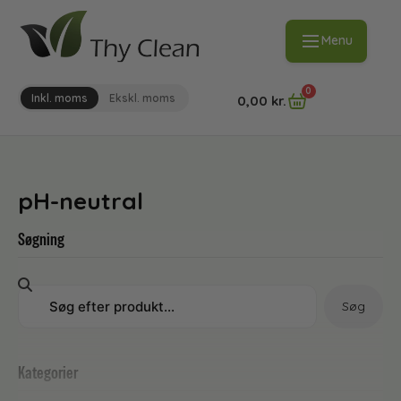
Menu
0
Inkl. moms
Ekskl. moms
0,00
kr.
pH-neutral
Søgning
Søg
Kategorier