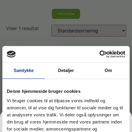
Vis filtre
Affaldshåndtering
Viser 1 resultat
Affaldsposer og sække
Desinfektion af overflader
Antibakterielle microfiberklude
Affaldssortering
Ecolab produkter
Desinfektion og rengøring
Samtykke
Detaljer
Om
Desinfektionsmidler
Handsker og værnemidler
Affaldsspande
Engangshandsker
Ecolab Badeværelse
Personlig hygiejne og pleje
Denne hjemmeside bruger cookies
Affaldsstativer
Vi bruger cookies til at tilpasse vores indhold og
annoncer, til at vise dig funktioner til sociale medier og til
Håndsæbe
Rekvisitter til rengøring
Varenr: TC14521
Ecolab Gulvrengøring
Gribetænger
at analysere vores trafik. Vi deler også oplysninger om
Håndopvask –
din brug af vores hjemmeside med vores partnere inden
Svanemærket – 1 liter
Afstøver
for sociale medier, annonceringspartnere og
Håndsprit
Rengøring
26,50
kr.
Grundrengøringsmidler