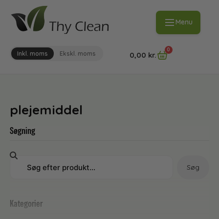
Menu
0
Inkl. moms
Ekskl. moms
0,00
kr.
plejemiddel
Søgning
Søg
Kategorier