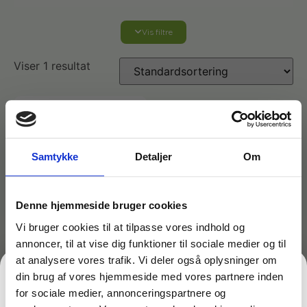
Vis filtre
Affaldshåndtering
Viser 1 resultat
Affaldsposer og sække
Desinfektion af overflader
Antibakterielle microfiberklude
Affaldssortering
Ecolab produkter
Samtykke
Detaljer
Om
Desinfektion og rengøring
Desinfektionsmidler
Handsker og værnemidler
Affaldsspande
Denne hjemmeside bruger cookies
Engangshandsker
Ecolab Badeværelse
Personlig hygiejne og pleje
Affaldsstativer
Vi bruger cookies til at tilpasse vores indhold og
annoncer, til at vise dig funktioner til sociale medier og til
Håndsæbe
Rekvisitter til rengøring
Varenr: TC20213
Ecolab Gulvrengøring
at analysere vores trafik. Vi deler også oplysninger om
Gribetænger
Plejeolie med forstøver
din brug af vores hjemmeside med vores partnere inden
59,50
kr.
for sociale medier, annonceringspartnere og
inkl. moms
Afstøver
Håndsprit
Rengøring
47,60
kr.
ekskl. moms
Grundrengøringsmidler