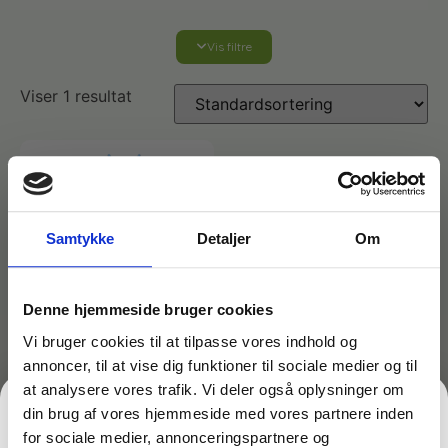
Vis filtre
Affaldshåndtering
Viser 1 resultat
Affaldsposer og sække
Desinfektion af overflader
Antibakterielle microfiberklude
Affaldssortering
Ecolab produkter
Desinfektion og rengøring
Samtykke
Detaljer
Om
Desinfektionsmidler
Handsker og værnemidler
Affaldsspande
Engangshandsker
Ecolab Badeværelse
Personlig hygiejne og pleje
Denne hjemmeside bruger cookies
Affaldsstativer
Vi bruger cookies til at tilpasse vores indhold og
annoncer, til at vise dig funktioner til sociale medier og til
Håndsæbe
Rekvisitter til rengøring
Varenr: TC41150
Ecolab Gulvrengøring
Gribetænger
at analysere vores trafik. Vi deler også oplysninger om
Saksmoppe stativ 2×1
din brug af vores hjemmeside med vores partnere inden
meter
Afstøver
for sociale medier, annonceringspartnere og
Håndsprit
Rengøring
828,86
kr.
Grundrengøringsmidler