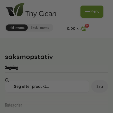
Menu
0
Inkl. moms
Ekskl. moms
0,00
kr.
saksmopstativ
Søgning
Søg
Kategorier