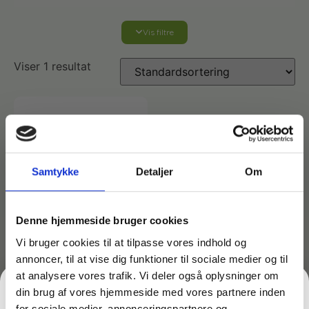
Vis filtre
Affaldshåndtering
Viser 1 resultat
Affaldsposer og sække
Desinfektion af overflader
Antibakterielle microfiberklude
Affaldssortering
Ecolab produkter
Desinfektion og rengøring
Desinfektionsmidler
Handsker og værnemidler
Affaldsspande
Samtykke
Detaljer
Om
Engangshandsker
Ecolab Badeværelse
Personlig hygiejne og pleje
Affaldsstativer
Denne hjemmeside bruger cookies
Vi bruger cookies til at tilpasse vores indhold og
Håndsæbe
Rekvisitter til rengøring
Varenr: TC77105
annoncer, til at vise dig funktioner til sociale medier og til
Ecolab Gulvrengøring
Gribetænger
Marine Eco Filter –
at analysere vores trafik. Vi deler også oplysninger om
Vaskenet med filter
din brug af vores hjemmeside med vores partnere inden
Afstøver
mod mikroplast 55×60
Håndsprit
Rengøring
for sociale medier, annonceringspartnere og
Grundrengøringsmidler