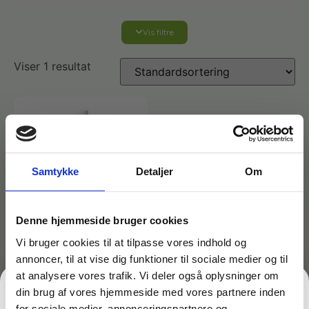
Vis filtre
Affaldshåndtering
Viser 1 resultat
Affaldsposer og sække
Desinfektion af overflader
Antibakterielle microfiberklude
Affaldssortering
Ecolab produkter
Desinfektion og rengøring
Desinfektionsmidler
Handsker og værnemidler
Affaldsspande
Samtykke
Detaljer
Om
Engangshandsker
Ecolab Badeværelse
Personlig hygiejne og pleje
Affaldsstativer
Denne hjemmeside bruger cookies
Vi bruger cookies til at tilpasse vores indhold og
Håndsæbe
Rekvisitter til rengøring
Varenr: TC12525
annoncer, til at vise dig funktioner til sociale medier og til
Ecolab Gulvrengøring
Gribetænger
Gulvpolish
at analysere vores trafik. Vi deler også oplysninger om
Svanemærket – Activa
din brug af vores hjemmeside med vores partnere inden
Afstøver
Eco Bright – 1 liter
Håndsprit
Rengøring
for sociale medier, annonceringspartnere og
Grundrengøringsmidler