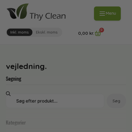
Menu
0
Inkl. moms
Ekskl. moms
0,00
kr.
vejledning.
Søgning
Søg
Kategorier