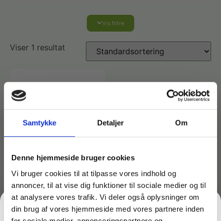
Vis filtre
Affaldshåndtering
Viser 1 resultat
Affaldsposer og sække
Desinfektion af overflader
Antibakterielle microfiberklude
Affaldssortering
Ecolab produkter
Desinfektion og rengøring
Desinfektionsmidler
Handsker og værnemidler
Affaldsspande
Samtykke
Detaljer
Om
Engangshandsker
Ecolab Badeværelse
Personlig hygiejne og pleje
Affaldsstativer
Denne hjemmeside bruger cookies
Vi bruger cookies til at tilpasse vores indhold og
Håndsæbe
Rekvisitter til rengøring
Varenr: TCGAM-2559
annoncer, til at vise dig funktioner til sociale medier og til
Ecolab Gulvrengøring
Gribetænger
Wetmoppe Aquva basic
at analysere vores trafik. Vi deler også oplysninger om
350 gram med bånd,
din brug af vores hjemmeside med vores partnere inden
Afstøver
hvid
Håndsprit
Rengøring
for sociale medier, annonceringspartnere og
Grundrengøringsmidler