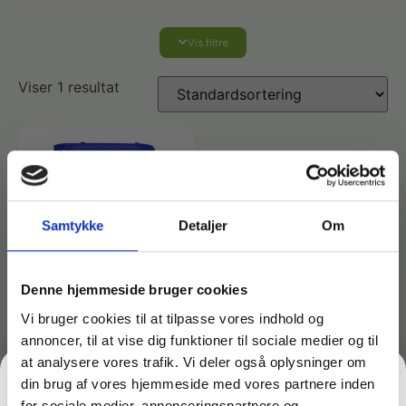
Vis filtre
Affaldshåndtering
Viser 1 resultat
Affaldsposer og sække
Desinfektion af overflader
Antibakterielle microfiberklude
Affaldssortering
Ecolab produkter
Desinfektion og rengøring
Desinfektionsmidler
Handsker og værnemidler
Affaldsspande
Samtykke
Detaljer
Om
Engangshandsker
Ecolab Badeværelse
Personlig hygiejne og pleje
Affaldsstativer
Denne hjemmeside bruger cookies
Vi bruger cookies til at tilpasse vores indhold og
Håndsæbe
Rekvisitter til rengøring
Varenr: TC18121
annoncer, til at vise dig funktioner til sociale medier og til
Ecolab Gulvrengøring
Gribetænger
Novadan Foam 136
at analysere vores trafik. Vi deler også oplysninger om
skumrengøringsmiddel
din brug af vores hjemmeside med vores partnere inden
Afstøver
med klor 11kg
Håndsprit
Rengøring
for sociale medier, annonceringspartnere og
Grundrengøringsmidler