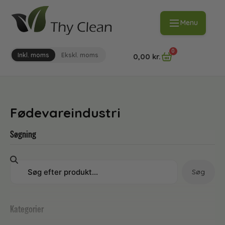
Menu
0
Inkl. moms
Ekskl. moms
0,00
kr.
Fødevareindustri
Søgning
Søg
Kategorier