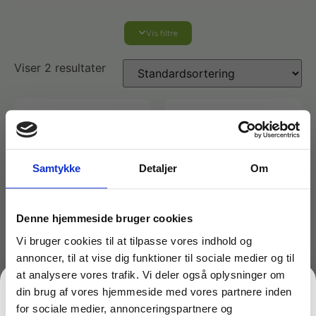
Vis filtre
Affaldshåndtering
Viser 2 resultater
Affaldsposer og sække
Desinfektion af overflader
Antibakterielle microfiberklude
Affaldssortering
Ecolab produkter
Desinfektion og rengøring
Samtykke
Detaljer
Om
Desinfektionsmidler
Handsker og værnemidler
Affaldsspande
Engangshandsker
Ecolab Badeværelse
Personlig hygiejne og pleje
Denne hjemmeside bruger cookies
Affaldsstativer
Vi bruger cookies til at tilpasse vores indhold og
annoncer, til at vise dig funktioner til sociale medier og til
Håndsæbe
Rekvisitter til rengøring
Varenr: TC82280
Varenr: TC82290
Ecolab Gulvrengøring
Gribetænger
at analysere vores trafik. Vi deler også oplysninger om
Vægdispenser Til
Vægdispenser Til
din brug af vores hjemmeside med vores partnere inden
Foliefilm 30 cm
Foliefilm 45 cm.
Afstøver
for sociale medier, annonceringspartnere og
Håndsprit
Rengøring
189,00
kr.
199,00
kr.
Grundrengøringsmidler